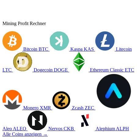
Mining Profit Rechner
Bitcoin
BTC
Kaspa
KAS
Litecoin
LTC
Dogecoin
DOGE
Ethereum Classic
ETC
Monero
XMR
Zcash
ZEC
Aleo
ALEO
Nervos
CKB
Alephium
ALPH
Alle Coins anzeigen →