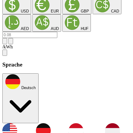
USD
EUR
GBP
CAD
AED
AUD
HUF
/kWh
Sprache
Deutsch