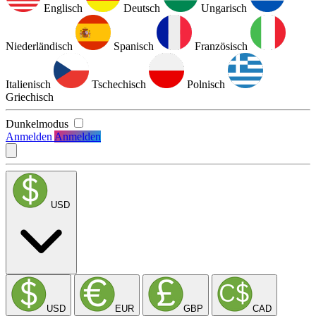
Englisch
Deutsch
Ungarisch
Niederländisch
Spanisch
Französisch
Italienisch
Tschechisch
Polnisch
Griechisch
Dunkelmodus
Anmelden
Anmelden
USD
USD
EUR
GBP
CAD