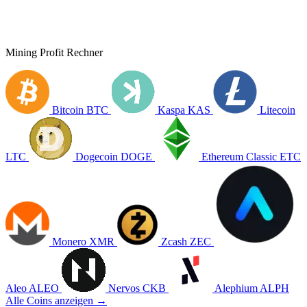
Mining Profit Rechner
Bitcoin
BTC
Kaspa
KAS
Litecoin
LTC
Dogecoin
DOGE
Ethereum Classic
ETC
Monero
XMR
Zcash
ZEC
Aleo
ALEO
Nervos
CKB
Alephium
ALPH
Alle Coins anzeigen →