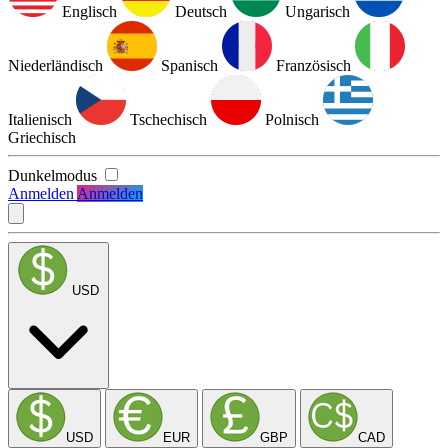
Englisch
Deutsch
Ungarisch
Niederländisch
Spanisch
Französisch
Italienisch
Tschechisch
Polnisch
Griechisch
Dunkelmodus
Anmelden
Anmelden
USD
USD
EUR
GBP
CAD