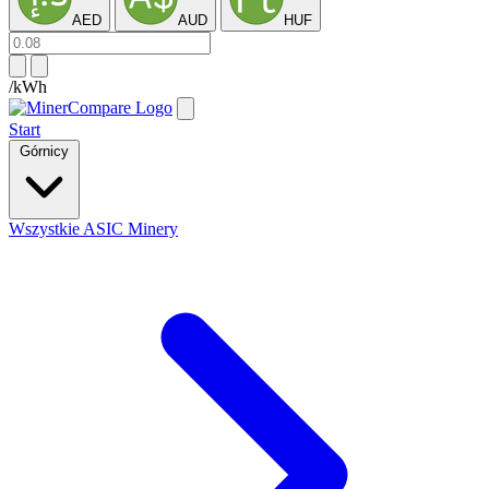
AED
AUD
HUF
/kWh
Start
Górnicy
Wszystkie ASIC Minery