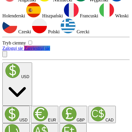
Holenderski
Hiszpański
Francuski
Włoski
Czeski
Polski
Grecki
Tryb ciemny
Zaloguj się
Zarejestruj się
USD
USD
EUR
GBP
CAD