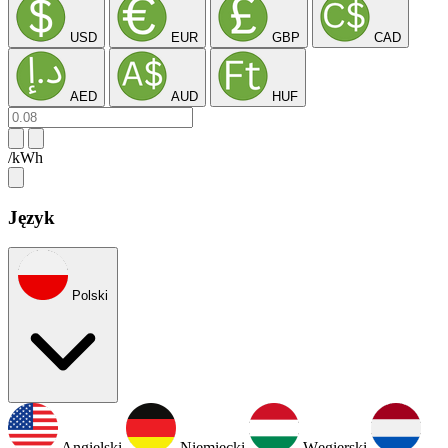
USD
EUR
GBP
CAD
AED
AUD
HUF
/kWh
Język
Polski
Angielski
Niemiecki
Węgierski