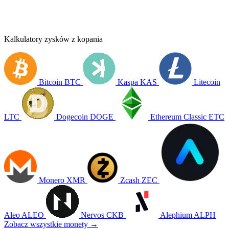
Kalkulatory zysków z kopania
Bitcoin
BTC
Kaspa
KAS
Litecoin
LTC
Dogecoin
DOGE
Ethereum Classic
ETC
Monero
XMR
Zcash
ZEC
Aleo
ALEO
Nervos
CKB
Alephium
ALPH
Zobacz wszystkie monety →