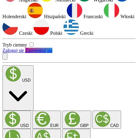
Holenderski
Hiszpański
Francuski
Włoski
Czeski
Polski
Grecki
Tryb ciemny
Zaloguj się
Zarejestruj się
USD
USD
EUR
GBP
CAD