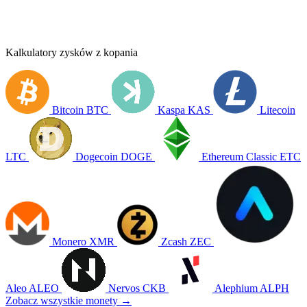
Kalkulatory zysków z kopania
Bitcoin
BTC
Kaspa
KAS
Litecoin
LTC
Dogecoin
DOGE
Ethereum Classic
ETC
Monero
XMR
Zcash
ZEC
Aleo
ALEO
Nervos
CKB
Alephium
ALPH
Zobacz wszystkie monety →