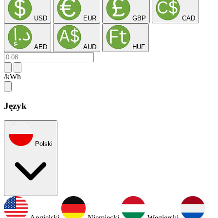
USD
EUR
GBP
CAD
AED
AUD
HUF
/kWh
Język
Polski
Angielski
Niemiecki
Węgierski