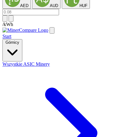
AED
AUD
HUF
/kWh
Start
Górnicy
Wszystkie ASIC Minery