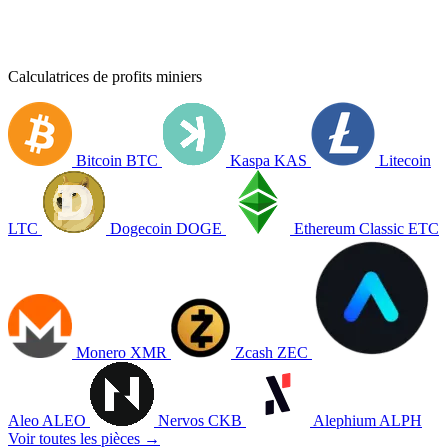
Calculatrices de profits miniers
Bitcoin
BTC
Kaspa
KAS
Litecoin
LTC
Dogecoin
DOGE
Ethereum Classic
ETC
Monero
XMR
Zcash
ZEC
Aleo
ALEO
Nervos
CKB
Alephium
ALPH
Voir toutes les pièces →