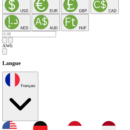
USD
EUR
GBP
CAD
AED
AUD
HUF
/kWh
Langue
Français