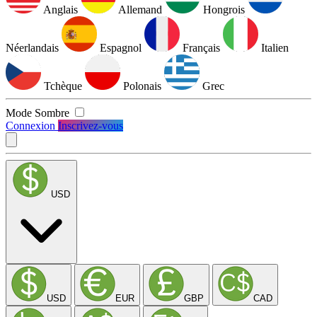
Anglais
Allemand
Hongrois
Néerlandais
Espagnol
Français
Italien
Tchèque
Polonais
Grec
Mode Sombre
Connexion
Inscrivez-vous
USD
USD
EUR
GBP
CAD