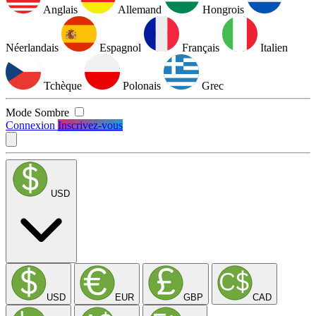
Anglais
Allemand
Hongrois
Néerlandais
Espagnol
Français
Italien
Tchèque
Polonais
Grec
Mode Sombre
Connexion
Inscrivez-vous
USD
USD
EUR
GBP
CAD