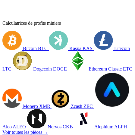
Calculatrices de profits miniers
Bitcoin
BTC
Kaspa
KAS
Litecoin
LTC
Dogecoin
DOGE
Ethereum Classic
ETC
Monero
XMR
Zcash
ZEC
Aleo
ALEO
Nervos
CKB
Alephium
ALPH
Voir toutes les pièces →