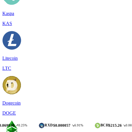
Kaspa
KAS
Litecoin
LTC
Dogecoin
DOGE
$0.000057
$215.26
RXD
BCH
↗0.25%
↘6.91%
↘0.06%