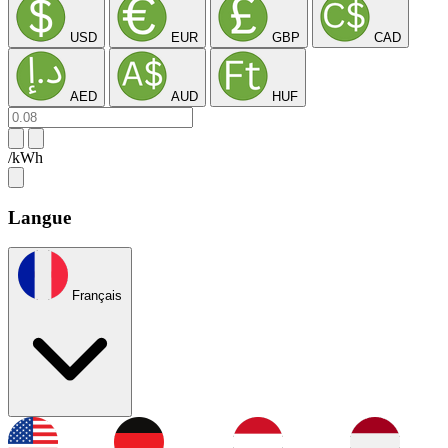
USD
EUR
GBP
CAD
AED
AUD
HUF
/kWh
Langue
Français