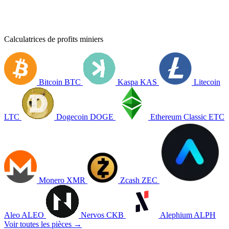
Calculatrices de profits miniers
Bitcoin
BTC
Kaspa
KAS
Litecoin
LTC
Dogecoin
DOGE
Ethereum Classic
ETC
Monero
XMR
Zcash
ZEC
Aleo
ALEO
Nervos
CKB
Alephium
ALPH
Voir toutes les pièces →