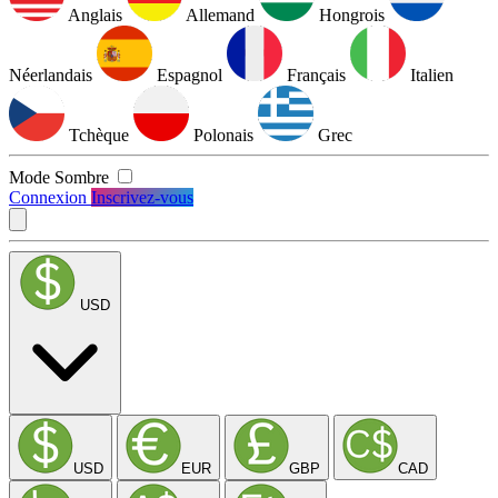
Anglais
Allemand
Hongrois
Néerlandais
Espagnol
Français
Italien
Tchèque
Polonais
Grec
Mode Sombre
Connexion
Inscrivez-vous
USD
USD
EUR
GBP
CAD