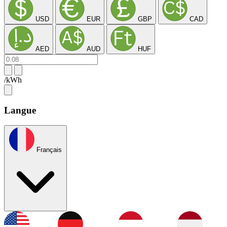
USD
EUR
GBP
CAD
AED
AUD
HUF
/kWh
Langue
Français