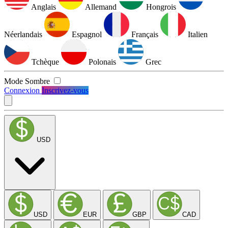
Anglais
Allemand
Hongrois
Néerlandais
Espagnol
Français
Italien
Tchèque
Polonais
Grec
Mode Sombre
Connexion
Inscrivez-vous
USD
USD
EUR
GBP
CAD