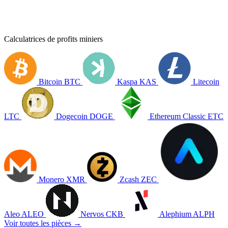
Calculatrices de profits miniers
Bitcoin
BTC
Kaspa
KAS
Litecoin
LTC
Dogecoin
DOGE
Ethereum Classic
ETC
Monero
XMR
Zcash
ZEC
Aleo
ALEO
Nervos
CKB
Alephium
ALPH
Voir toutes les pièces →