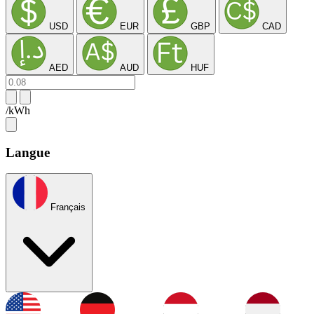
USD
EUR
GBP
CAD
AED
AUD
HUF
/kWh
Langue
Français