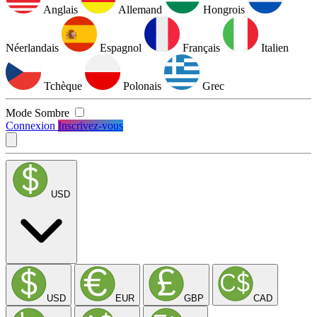
Anglais
Allemand
Hongrois
Néerlandais
Espagnol
Français
Italien
Tchèque
Polonais
Grec
Mode Sombre
Connexion
Inscrivez-vous
USD
USD
EUR
GBP
CAD