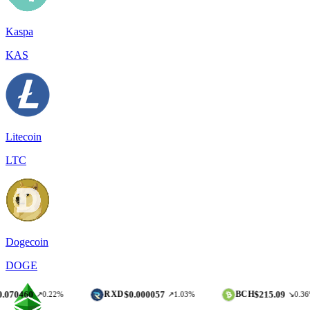
Kaspa
KAS
Litecoin
LTC
Dogecoin
DOGE
$0.000057
$215.09
RXD
BCH
↗0.22%
↗1.03%
↘0.36%