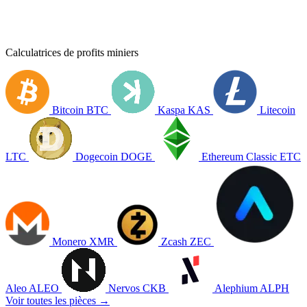
Calculatrices de profits miniers
Bitcoin
BTC
Kaspa
KAS
Litecoin
LTC
Dogecoin
DOGE
Ethereum Classic
ETC
Monero
XMR
Zcash
ZEC
Aleo
ALEO
Nervos
CKB
Alephium
ALPH
Voir toutes les pièces →