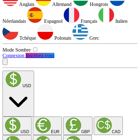
Anglais
Allemand
Hongrois
Néerlandais
Espagnol
Français
Italien
Tchèque
Polonais
Grec
Mode Sombre
Connexion
Inscrivez-vous
USD
USD
EUR
GBP
CAD