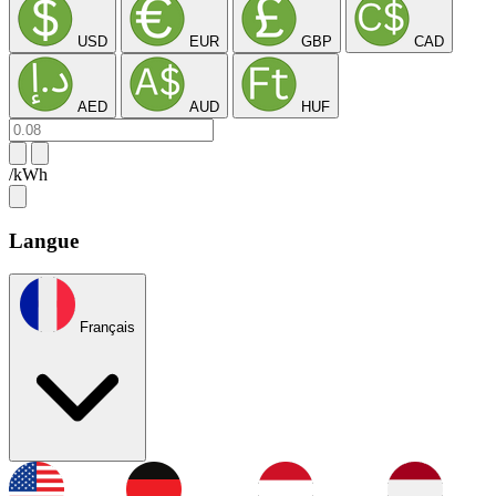
USD
EUR
GBP
CAD
AED
AUD
HUF
/kWh
Langue
Français