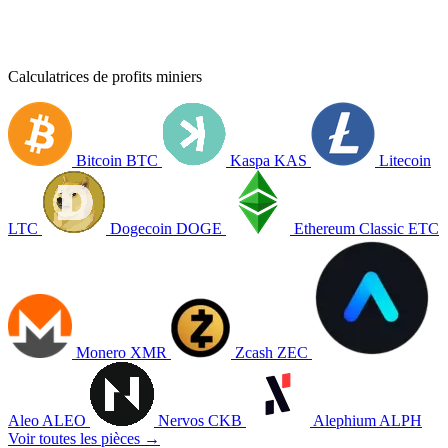
Calculatrices de profits miniers
Bitcoin
BTC
Kaspa
KAS
Litecoin
LTC
Dogecoin
DOGE
Ethereum Classic
ETC
Monero
XMR
Zcash
ZEC
Aleo
ALEO
Nervos
CKB
Alephium
ALPH
Voir toutes les pièces →