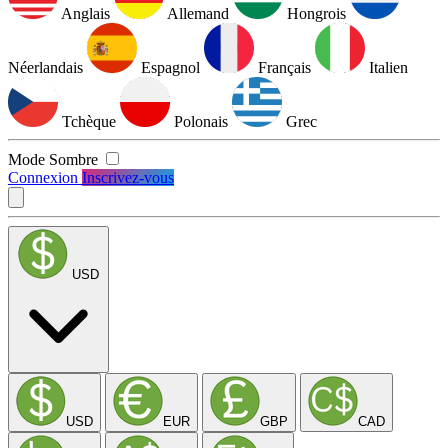
Anglais
Allemand
Hongrois
Néerlandais
Espagnol
Français
Italien
Tchèque
Polonais
Grec
Mode Sombre
Connexion
Inscrivez-vous
USD
USD
EUR
GBP
CAD