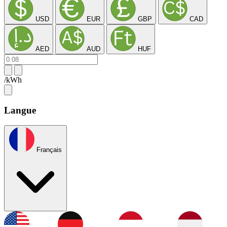
USD
EUR
GBP
CAD
AED
AUD
HUF
/kWh
Langue
Français