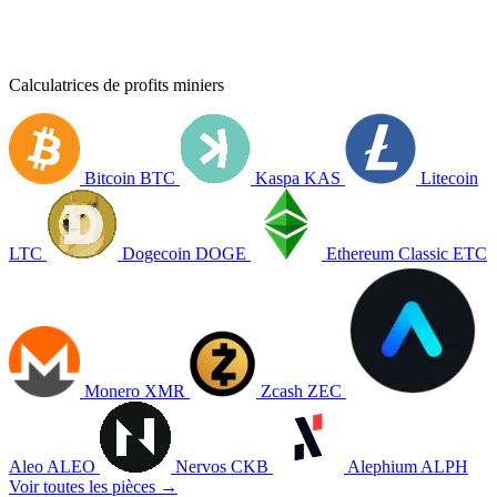
Calculatrices de profits miniers
Bitcoin
BTC
Kaspa
KAS
Litecoin
LTC
Dogecoin
DOGE
Ethereum Classic
ETC
Monero
XMR
Zcash
ZEC
Aleo
ALEO
Nervos
CKB
Alephium
ALPH
Voir toutes les pièces →