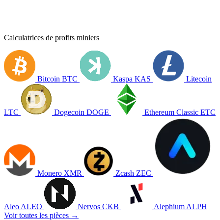
Calculatrices de profits miniers
Bitcoin
BTC
Kaspa
KAS
Litecoin
LTC
Dogecoin
DOGE
Ethereum Classic
ETC
Monero
XMR
Zcash
ZEC
Aleo
ALEO
Nervos
CKB
Alephium
ALPH
Voir toutes les pièces →