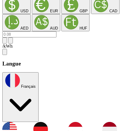
USD
EUR
GBP
CAD
AED
AUD
HUF
/kWh
Langue
Français