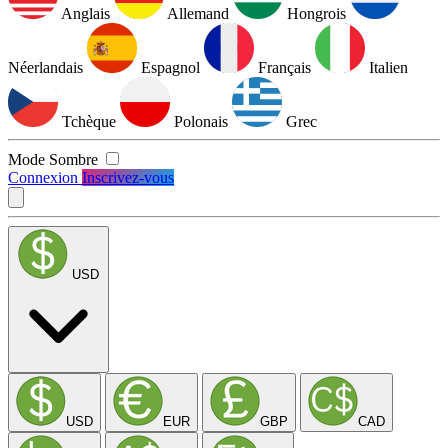
Anglais
Allemand
Hongrois
Néerlandais
Espagnol
Français
Italien
Tchèque
Polonais
Grec
Mode Sombre
Connexion
Inscrivez-vous
USD
USD
EUR
GBP
CAD