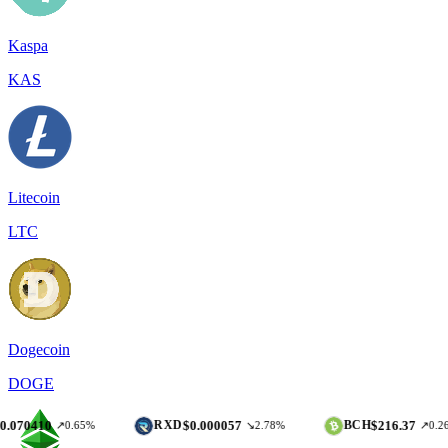
Kaspa
KAS
Litecoin
LTC
Dogecoin
DOGE
$0.000057
$216.37
RXD
BCH
↗0.65%
↘2.78%
↗0.26%