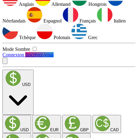
Anglais
Allemand
Hongrois
Néerlandais
Espagnol
Français
Italien
Tchèque
Polonais
Grec
Mode Sombre
Connexion
Inscrivez-vous
USD
USD
EUR
GBP
CAD