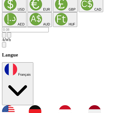
USD
EUR
GBP
CAD
AED
AUD
HUF
/kWh
Langue
Français