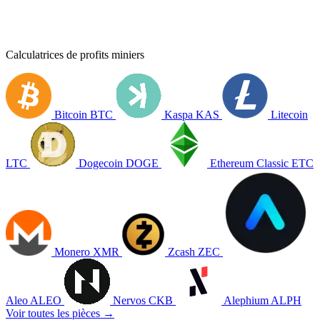
Calculatrices de profits miniers
Bitcoin
BTC
Kaspa
KAS
Litecoin
LTC
Dogecoin
DOGE
Ethereum Classic
ETC
Monero
XMR
Zcash
ZEC
Aleo
ALEO
Nervos
CKB
Alephium
ALPH
Voir toutes les pièces →