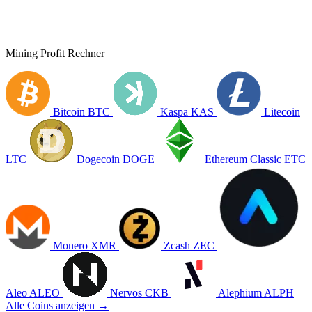
Mining Profit Rechner
Bitcoin
BTC
Kaspa
KAS
Litecoin
LTC
Dogecoin
DOGE
Ethereum Classic
ETC
Monero
XMR
Zcash
ZEC
Aleo
ALEO
Nervos
CKB
Alephium
ALPH
Alle Coins anzeigen →