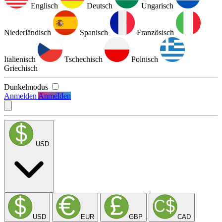
Englisch
Deutsch
Ungarisch
Niederländisch
Spanisch
Französisch
Italienisch
Tschechisch
Polnisch
Griechisch
Dunkelmodus
Anmelden
Anmelden
USD
USD
EUR
GBP
CAD