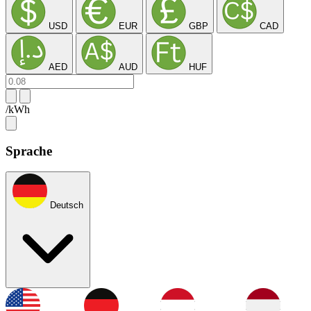
USD
EUR
GBP
CAD
AED
AUD
HUF
/kWh
Sprache
Deutsch