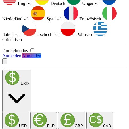
Englisch
Deutsch
Ungarisch
Niederländisch
Spanisch
Französisch
Italienisch
Tschechisch
Polnisch
Griechisch
Dunkelmodus
Anmelden
Anmelden
USD
USD
EUR
GBP
CAD