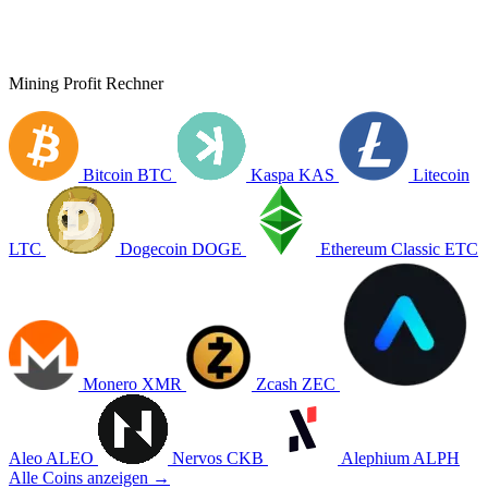
Mining Profit Rechner
Bitcoin
BTC
Kaspa
KAS
Litecoin
LTC
Dogecoin
DOGE
Ethereum Classic
ETC
Monero
XMR
Zcash
ZEC
Aleo
ALEO
Nervos
CKB
Alephium
ALPH
Alle Coins anzeigen →