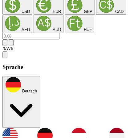
USD
EUR
GBP
CAD
AED
AUD
HUF
/kWh
Sprache
Deutsch