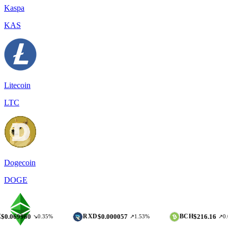
Kaspa
KAS
Litecoin
LTC
Dogecoin
DOGE
60
$0.000057
$216.16
RXD
BCH
↘0.35%
↗1.53%
↗0.09%