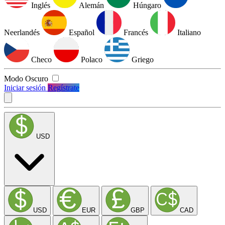
Inglés
Alemán
Húngaro
Neerlandés
Español
Francés
Italiano
Checo
Polaco
Griego
Modo Oscuro
Iniciar sesión
Regístrate
USD
USD
EUR
GBP
CAD