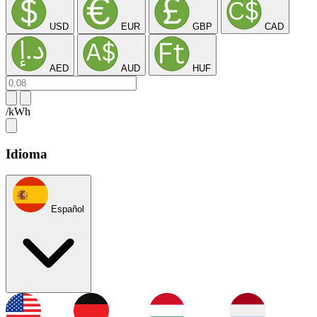
USD
EUR
GBP
CAD
AED
AUD
HUF
/kWh
Idioma
Español