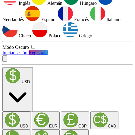
Inglés
Alemán
Húngaro
Neerlandés
Español
Francés
Italiano
Checo
Polaco
Griego
Modo Oscuro
Iniciar sesión
Regístrate
USD
USD
EUR
GBP
CAD