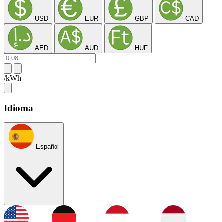
USD
EUR
GBP
CAD
AED
AUD
HUF
/kWh
Idioma
Español