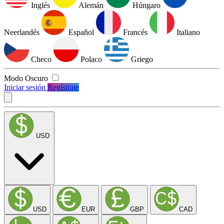
Inglés
Alemán
Húngaro
Neerlandés
Español
Francés
Italiano
Checo
Polaco
Griego
Modo Oscuro
Iniciar sesión
Regístrate
USD
USD
EUR
GBP
CAD