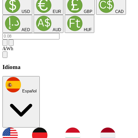
USD
EUR
GBP
CAD
AED
AUD
HUF
/kWh
Idioma
Español