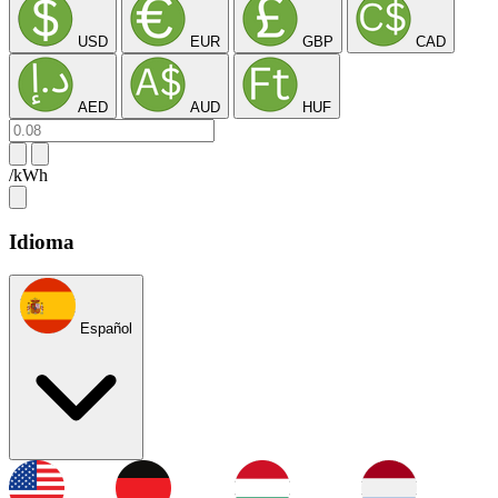
USD
EUR
GBP
CAD
AED
AUD
HUF
/kWh
Idioma
Español