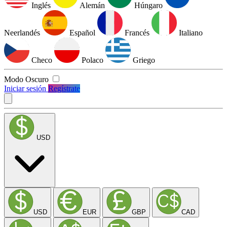
Inglés
Alemán
Húngaro
Neerlandés
Español
Francés
Italiano
Checo
Polaco
Griego
Modo Oscuro
Iniciar sesión
Regístrate
USD
USD
EUR
GBP
CAD