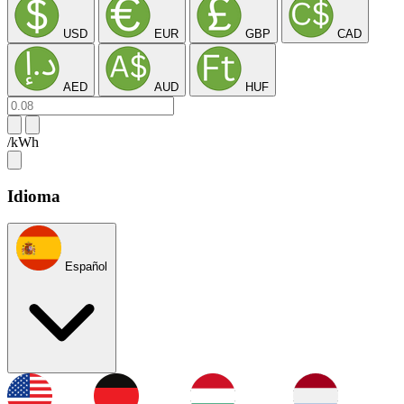
USD
EUR
GBP
CAD
AED
AUD
HUF
/kWh
Idioma
Español