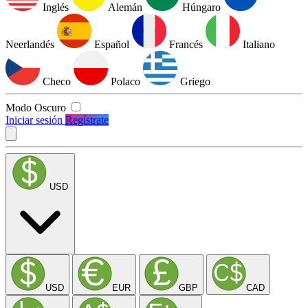
Inglés
Alemán
Húngaro
Neerlandés
Español
Francés
Italiano
Checo
Polaco
Griego
Modo Oscuro
Iniciar sesión
Regístrate
USD
USD
EUR
GBP
CAD