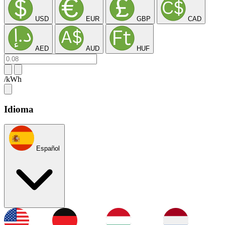
USD
EUR
GBP
CAD
AED
AUD
HUF
/kWh
Idioma
Español