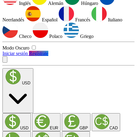
Inglés
Alemán
Húngaro
Neerlandés
Español
Francés
Italiano
Checo
Polaco
Griego
Modo Oscuro
Iniciar sesión
Regístrate
USD
USD
EUR
GBP
CAD