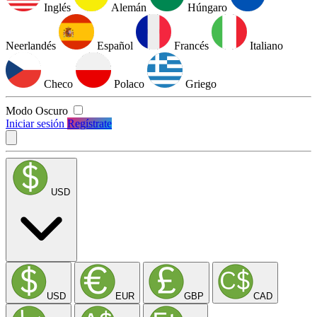
Inglés
Alemán
Húngaro
Neerlandés
Español
Francés
Italiano
Checo
Polaco
Griego
Modo Oscuro
Iniciar sesión
Regístrate
USD
USD
EUR
GBP
CAD