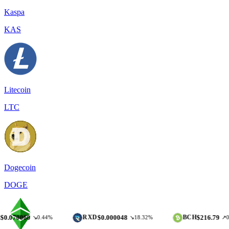
Kaspa
KAS
Litecoin
LTC
Dogecoin
DOGE
60
$0.000048
$216.79
RXD
BCH
↘0.44%
↘18.32%
↗0.07%