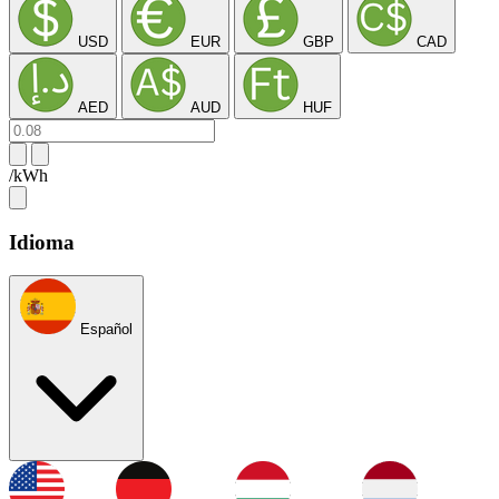
USD
EUR
GBP
CAD
AED
AUD
HUF
/kWh
Idioma
Español