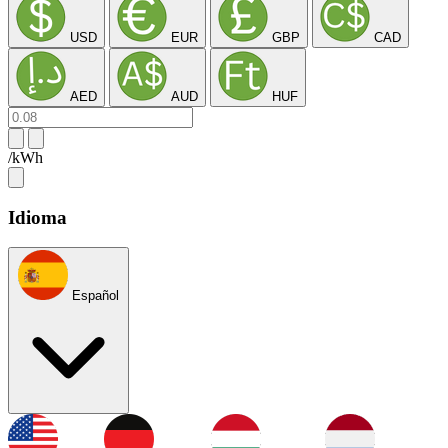
USD
EUR
GBP
CAD
AED
AUD
HUF
/kWh
Idioma
Español