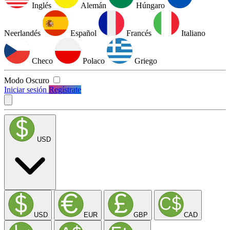
Inglés
Alemán
Húngaro
Neerlandés
Español
Francés
Italiano
Checo
Polaco
Griego
Modo Oscuro
Iniciar sesión
Regístrate
USD
USD
EUR
GBP
CAD