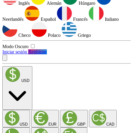
Inglés
Alemán
Húngaro
Neerlandés
Español
Francés
Italiano
Checo
Polaco
Griego
Modo Oscuro
Iniciar sesión
Regístrate
USD
USD
EUR
GBP
CAD