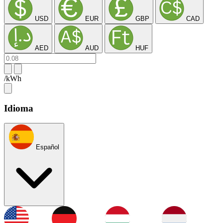
USD
EUR
GBP
CAD
AED
AUD
HUF
/kWh
Idioma
Español