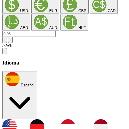
USD
EUR
GBP
CAD
AED
AUD
HUF
/kWh
Idioma
Español