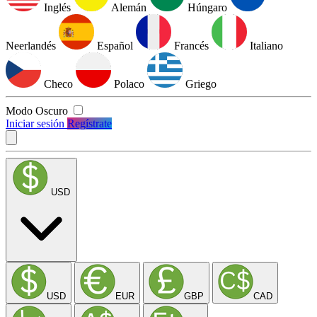
Inglés
Alemán
Húngaro
Neerlandés
Español
Francés
Italiano
Checo
Polaco
Griego
Modo Oscuro
Iniciar sesión
Regístrate
USD
USD
EUR
GBP
CAD