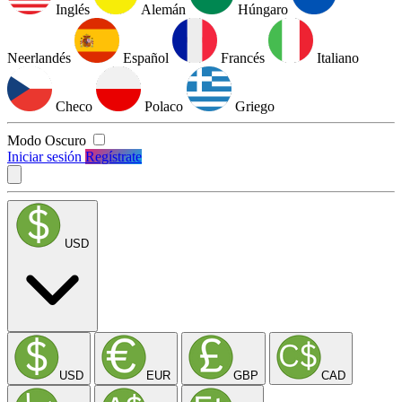
Inglés
Alemán
Húngaro
Neerlandés
Español
Francés
Italiano
Checo
Polaco
Griego
Modo Oscuro
Iniciar sesión
Regístrate
USD
USD
EUR
GBP
CAD