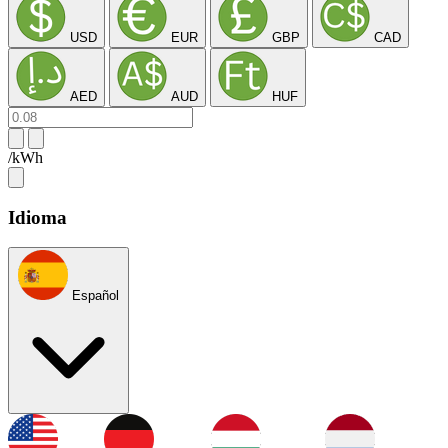
USD
EUR
GBP
CAD
AED
AUD
HUF
/kWh
Idioma
Español