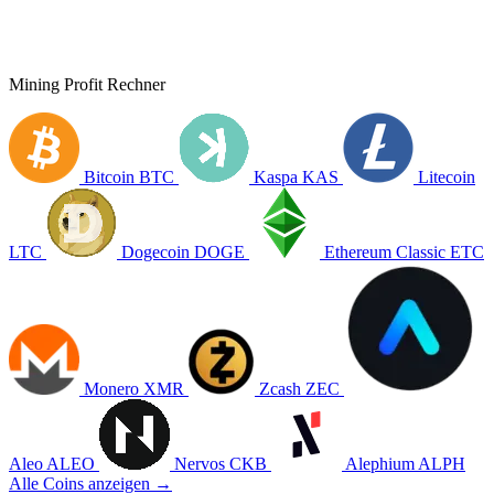
Mining Profit Rechner
Bitcoin
BTC
Kaspa
KAS
Litecoin
LTC
Dogecoin
DOGE
Ethereum Classic
ETC
Monero
XMR
Zcash
ZEC
Aleo
ALEO
Nervos
CKB
Alephium
ALPH
Alle Coins anzeigen →