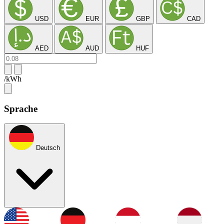
USD
EUR
GBP
CAD
AED
AUD
HUF
/kWh
Sprache
Deutsch