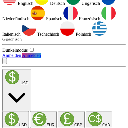
Englisch
Deutsch
Ungarisch
Niederländisch
Spanisch
Französisch
Italienisch
Tschechisch
Polnisch
Griechisch
Dunkelmodus
Anmelden
Anmelden
USD
USD
EUR
GBP
CAD