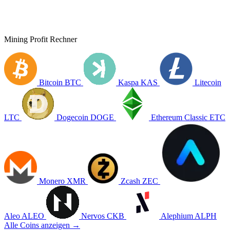
Mining Profit Rechner
Bitcoin
BTC
Kaspa
KAS
Litecoin
LTC
Dogecoin
DOGE
Ethereum Classic
ETC
Monero
XMR
Zcash
ZEC
Aleo
ALEO
Nervos
CKB
Alephium
ALPH
Alle Coins anzeigen →