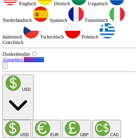
Englisch
Deutsch
Ungarisch
Niederländisch
Spanisch
Französisch
Italienisch
Tschechisch
Polnisch
Griechisch
Dunkelmodus
Anmelden
Anmelden
USD
USD
EUR
GBP
CAD