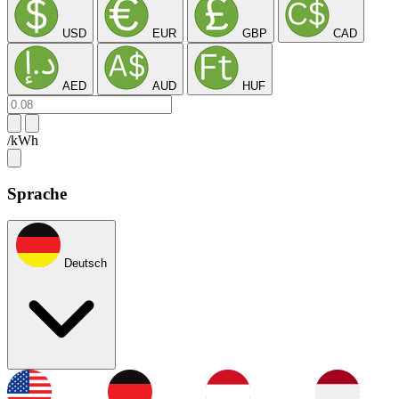
USD
EUR
GBP
CAD
AED
AUD
HUF
/kWh
Sprache
Deutsch