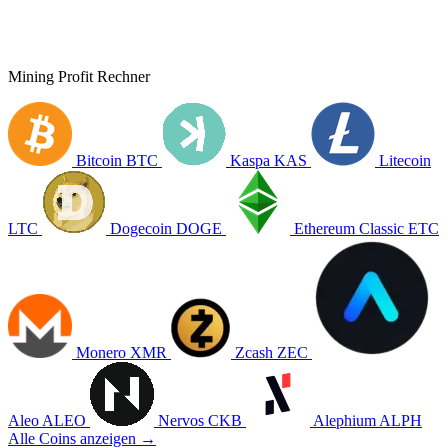
Mining Profit Rechner
Bitcoin
BTC
Kaspa
KAS
Litecoin
LTC
Dogecoin
DOGE
Ethereum Classic
ETC
Monero
XMR
Zcash
ZEC
Aleo
ALEO
Nervos
CKB
Alephium
ALPH
Alle Coins anzeigen →