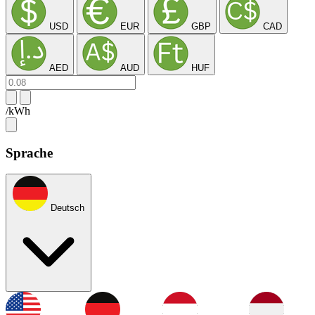
USD
EUR
GBP
CAD
AED
AUD
HUF
/kWh
Sprache
Deutsch