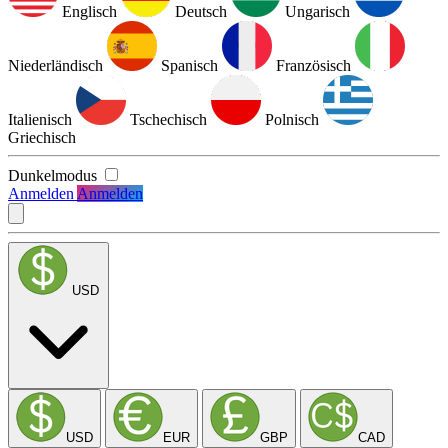
Englisch
Deutsch
Ungarisch
Niederländisch
Spanisch
Französisch
Italienisch
Tschechisch
Polnisch
Griechisch
Dunkelmodus
Anmelden
Anmelden
USD
USD
EUR
GBP
CAD