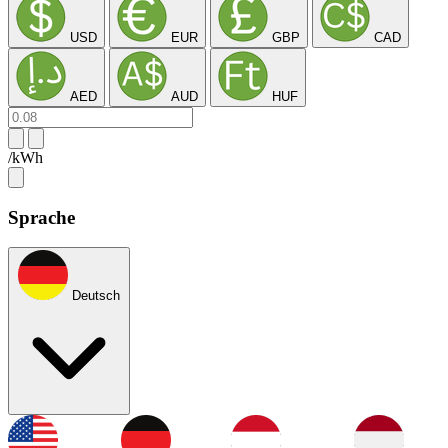
USD
EUR
GBP
CAD
AED
AUD
HUF
/kWh
Sprache
Deutsch