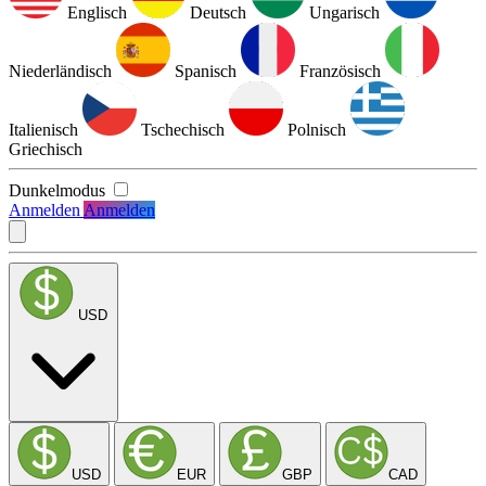
Englisch
Deutsch
Ungarisch
Niederländisch
Spanisch
Französisch
Italienisch
Tschechisch
Polnisch
Griechisch
Dunkelmodus
Anmelden
Anmelden
USD
USD
EUR
GBP
CAD