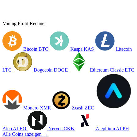
Mining Profit Rechner
Bitcoin
BTC
Kaspa
KAS
Litecoin
LTC
Dogecoin
DOGE
Ethereum Classic
ETC
Monero
XMR
Zcash
ZEC
Aleo
ALEO
Nervos
CKB
Alephium
ALPH
Alle Coins anzeigen →