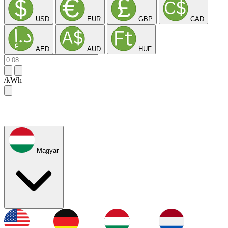
USD
EUR
GBP
CAD
AED
AUD
HUF
/kWh
Magyar