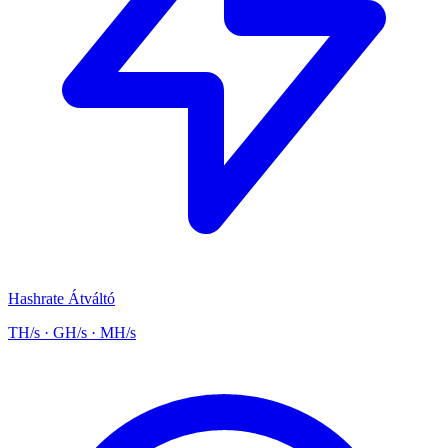
Hashrate Átváltó
TH/s · GH/s · MH/s