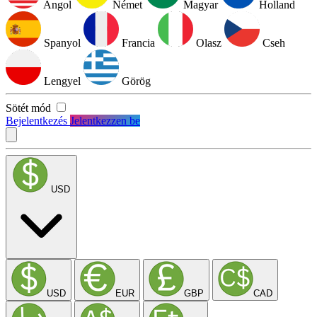
Angol
Német
Magyar
Holland
Spanyol
Francia
Olasz
Cseh
Lengyel
Görög
Sötét mód
Bejelentkezés
Jelentkezzen be
USD
USD
EUR
GBP
CAD