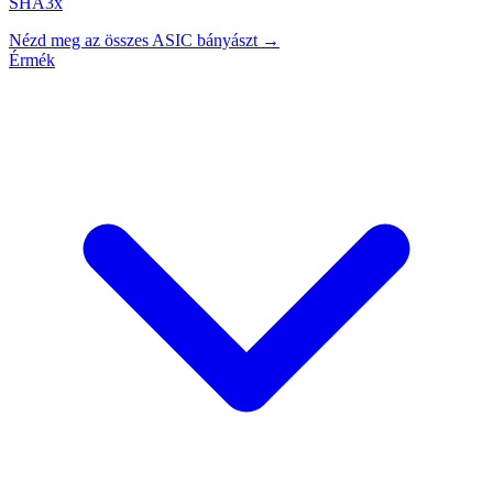
SHA3x
Nézd meg az összes ASIC bányászt →
Érmék