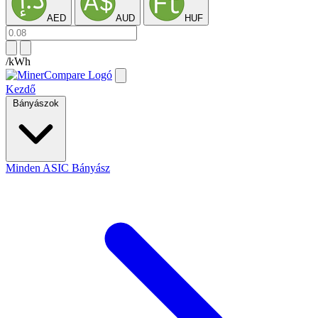
AED
AUD
HUF
/kWh
Kezdő
Bányászok
Minden ASIC Bányász