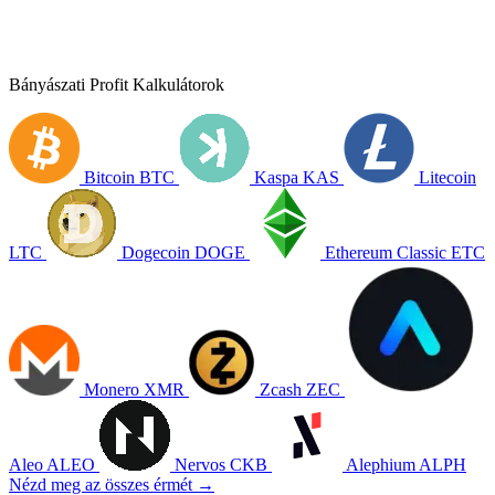
Bányászati Profit Kalkulátorok
Bitcoin
BTC
Kaspa
KAS
Litecoin
LTC
Dogecoin
DOGE
Ethereum Classic
ETC
Monero
XMR
Zcash
ZEC
Aleo
ALEO
Nervos
CKB
Alephium
ALPH
Nézd meg az összes érmét →