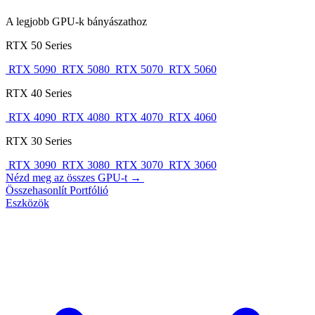
A legjobb GPU-k bányászathoz
RTX 50 Series
RTX 5090
RTX 5080
RTX 5070
RTX 5060
RTX 40 Series
RTX 4090
RTX 4080
RTX 4070
RTX 4060
RTX 30 Series
RTX 3090
RTX 3080
RTX 3070
RTX 3060
Nézd meg az összes GPU-t →
Összehasonlít
Portfólió
Eszközök