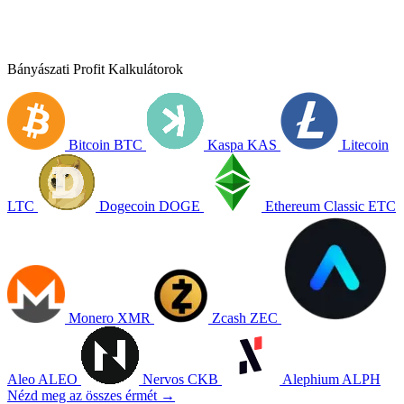
Bányászati Profit Kalkulátorok
Bitcoin
BTC
Kaspa
KAS
Litecoin
LTC
Dogecoin
DOGE
Ethereum Classic
ETC
Monero
XMR
Zcash
ZEC
Aleo
ALEO
Nervos
CKB
Alephium
ALPH
Nézd meg az összes érmét →