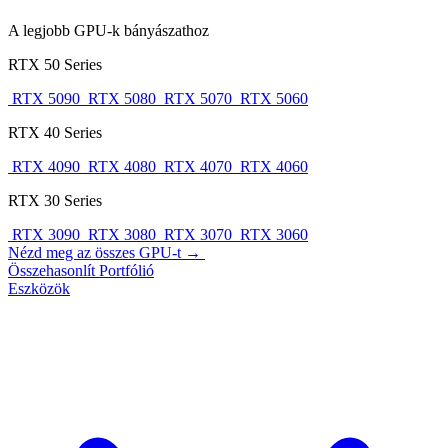
A legjobb GPU-k bányászathoz
RTX 50 Series
RTX 5090
RTX 5080
RTX 5070
RTX 5060
RTX 40 Series
RTX 4090
RTX 4080
RTX 4070
RTX 4060
RTX 30 Series
RTX 3090
RTX 3080
RTX 3070
RTX 3060
Nézd meg az összes GPU-t →
Összehasonlít
Portfólió
Eszközök