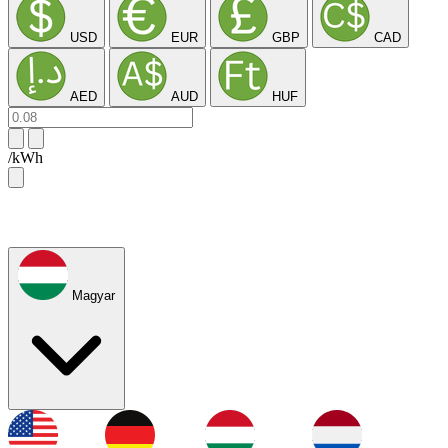
USD
EUR
GBP
CAD
AED
AUD
HUF
/kWh
Magyar