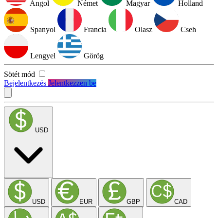
Angol
Német
Magyar
Holland
Spanyol
Francia
Olasz
Cseh
Lengyel
Görög
Sötét mód
Bejelentkezés
Jelentkezzen be
USD
USD
EUR
GBP
CAD