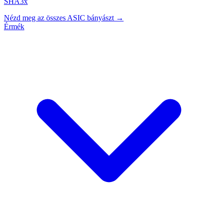
SHA3x
Nézd meg az összes ASIC bányászt →
Érmék