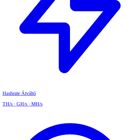
Hashrate Átváltó
TH/s · GH/s · MH/s