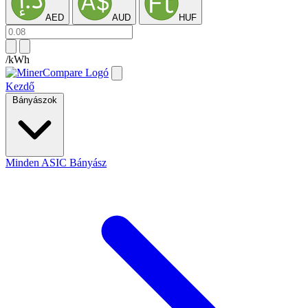
AED
AUD
HUF
/kWh
Kezdő
Bányászok
Minden ASIC Bányász