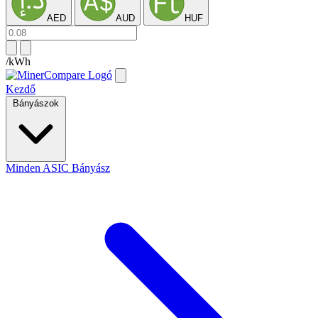
AED
AUD
HUF
/kWh
Kezdő
Bányászok
Minden ASIC Bányász