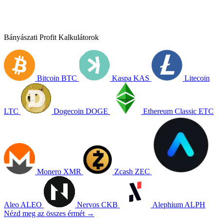
Bányászati Profit Kalkulátorok
Bitcoin
BTC
Kaspa
KAS
Litecoin
LTC
Dogecoin
DOGE
Ethereum Classic
ETC
Monero
XMR
Zcash
ZEC
Aleo
ALEO
Nervos
CKB
Alephium
ALPH
Nézd meg az összes érmét →