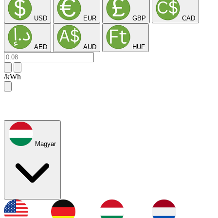
USD
EUR
GBP
CAD
AED
AUD
HUF
/kWh
Magyar