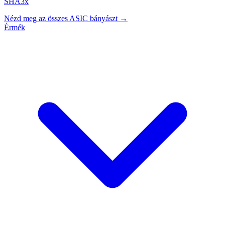
SHA3x
Nézd meg az összes ASIC bányászt →
Érmék