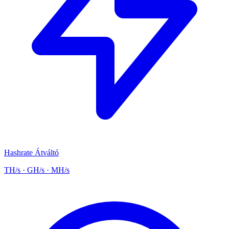
Hashrate Átváltó
TH/s · GH/s · MH/s