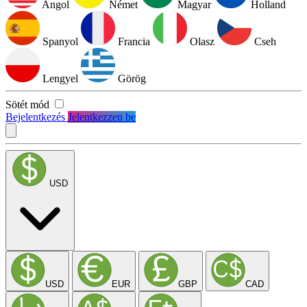
Angol
Német
Magyar
Holland
Spanyol
Francia
Olasz
Cseh
Lengyel
Görög
Sötét mód
Bejelentkezés
Jelentkezzen be
USD
USD
EUR
GBP
CAD