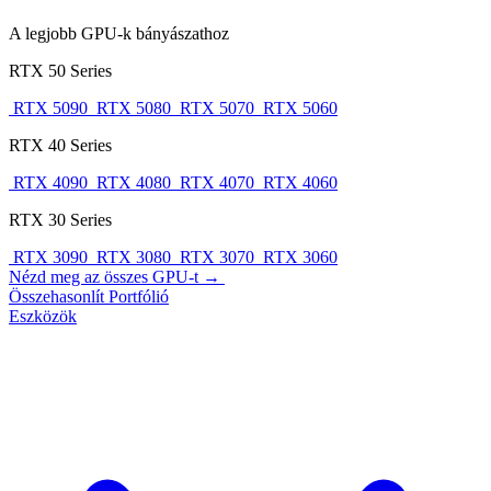
A legjobb GPU-k bányászathoz
RTX 50 Series
RTX 5090
RTX 5080
RTX 5070
RTX 5060
RTX 40 Series
RTX 4090
RTX 4080
RTX 4070
RTX 4060
RTX 30 Series
RTX 3090
RTX 3080
RTX 3070
RTX 3060
Nézd meg az összes GPU-t →
Összehasonlít
Portfólió
Eszközök