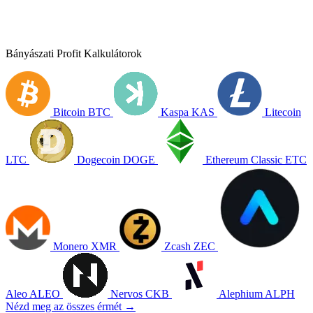
Bányászati Profit Kalkulátorok
Bitcoin
BTC
Kaspa
KAS
Litecoin
LTC
Dogecoin
DOGE
Ethereum Classic
ETC
Monero
XMR
Zcash
ZEC
Aleo
ALEO
Nervos
CKB
Alephium
ALPH
Nézd meg az összes érmét →