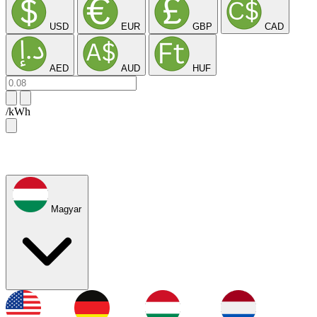
USD
EUR
GBP
CAD
AED
AUD
HUF
/kWh
Magyar