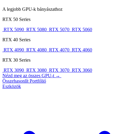
A legjobb GPU-k bányászathoz
RTX 50 Series
RTX 5090
RTX 5080
RTX 5070
RTX 5060
RTX 40 Series
RTX 4090
RTX 4080
RTX 4070
RTX 4060
RTX 30 Series
RTX 3090
RTX 3080
RTX 3070
RTX 3060
Nézd meg az összes GPU-t →
Összehasonlít
Portfólió
Eszközök