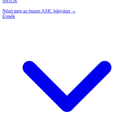
SHA3x
Nézd meg az összes ASIC bányászt →
Érmék