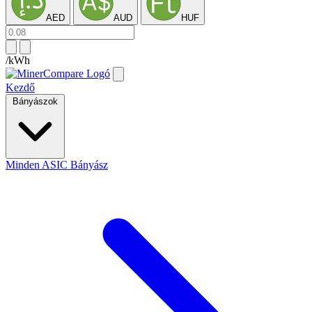
AED
AUD
HUF
/kWh
Kezdő
Bányászok
Minden ASIC Bányász