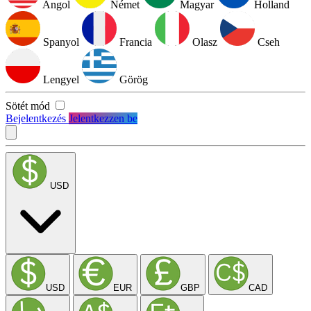
Angol
Német
Magyar
Holland
Spanyol
Francia
Olasz
Cseh
Lengyel
Görög
Sötét mód
Bejelentkezés
Jelentkezzen be
USD
USD
EUR
GBP
CAD