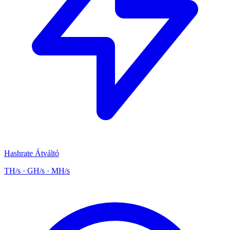
Hashrate Átváltó
TH/s · GH/s · MH/s