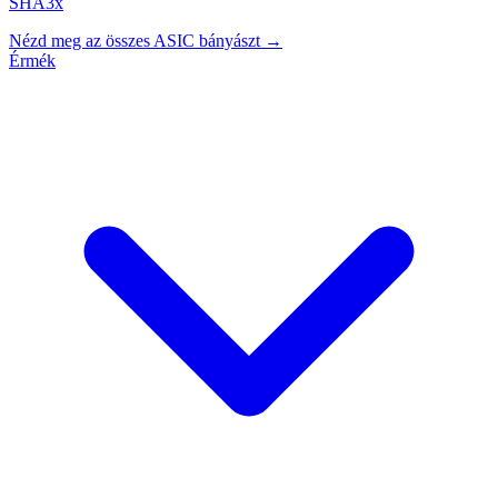
SHA3x
Nézd meg az összes ASIC bányászt →
Érmék