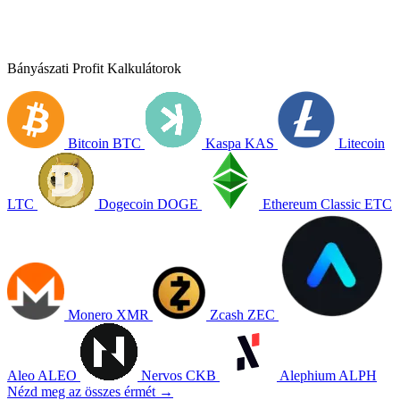
Bányászati Profit Kalkulátorok
Bitcoin
BTC
Kaspa
KAS
Litecoin
LTC
Dogecoin
DOGE
Ethereum Classic
ETC
Monero
XMR
Zcash
ZEC
Aleo
ALEO
Nervos
CKB
Alephium
ALPH
Nézd meg az összes érmét →