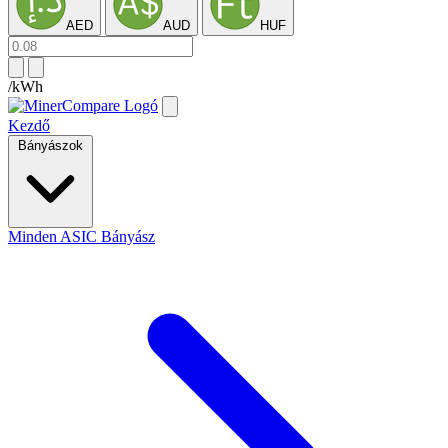
AED
AUD
HUF
/kWh
Kezdő
Bányászok
Minden ASIC Bányász