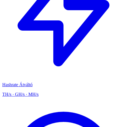
Hashrate Átváltó
TH/s · GH/s · MH/s