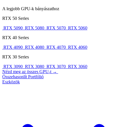
A legjobb GPU-k bányászathoz
RTX 50 Series
RTX 5090
RTX 5080
RTX 5070
RTX 5060
RTX 40 Series
RTX 4090
RTX 4080
RTX 4070
RTX 4060
RTX 30 Series
RTX 3090
RTX 3080
RTX 3070
RTX 3060
Nézd meg az összes GPU-t →
Összehasonlít
Portfólió
Eszközök