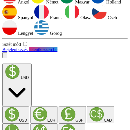
Angol
Német
Magyar
Holland
Spanyol
Francia
Olasz
Cseh
Lengyel
Görög
Sötét mód
Bejelentkezés
Jelentkezzen be
USD
USD
EUR
GBP
CAD