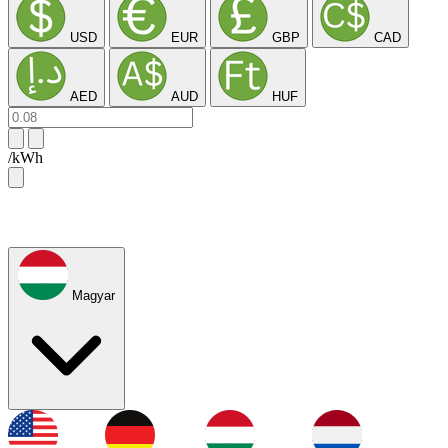
USD
EUR
GBP
CAD
AED
AUD
HUF
/kWh
Magyar