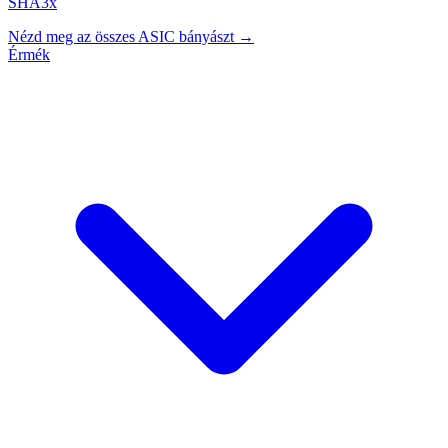
SHA3x
Nézd meg az összes ASIC bányászt →
Érmék