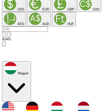
USD
EUR
GBP
CAD
AED
AUD
HUF
/kWh
Magyar