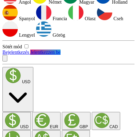
Angol
Német
Magyar
Holland
Spanyol
Francia
Olasz
Cseh
Lengyel
Görög
Sötét mód
Bejelentkezés
Jelentkezzen be
USD
USD
EUR
GBP
CAD