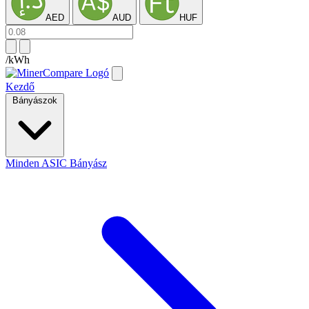
AED
AUD
HUF
/kWh
Kezdő
Bányászok
Minden ASIC Bányász