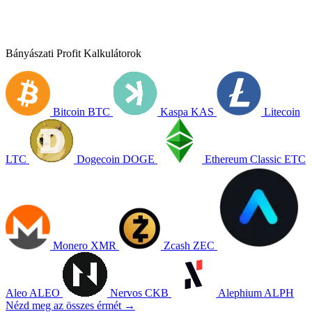
Bányászati Profit Kalkulátorok
Bitcoin
BTC
Kaspa
KAS
Litecoin
LTC
Dogecoin
DOGE
Ethereum Classic
ETC
Monero
XMR
Zcash
ZEC
Aleo
ALEO
Nervos
CKB
Alephium
ALPH
Nézd meg az összes érmét →