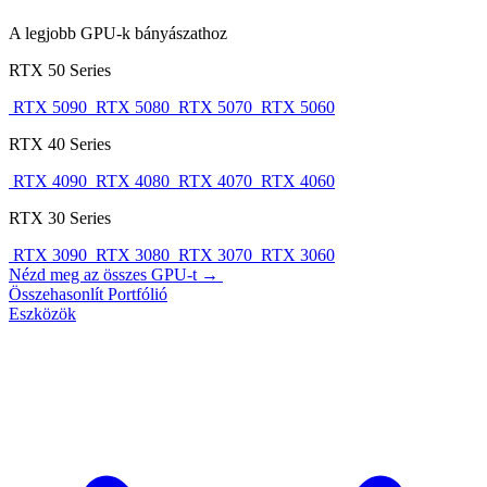
A legjobb GPU-k bányászathoz
RTX 50 Series
RTX 5090
RTX 5080
RTX 5070
RTX 5060
RTX 40 Series
RTX 4090
RTX 4080
RTX 4070
RTX 4060
RTX 30 Series
RTX 3090
RTX 3080
RTX 3070
RTX 3060
Nézd meg az összes GPU-t →
Összehasonlít
Portfólió
Eszközök