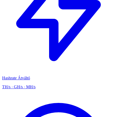
Hashrate Átváltó
TH/s · GH/s · MH/s