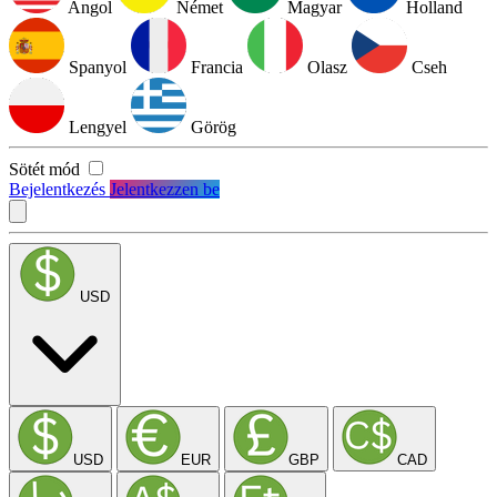
Angol
Német
Magyar
Holland
Spanyol
Francia
Olasz
Cseh
Lengyel
Görög
Sötét mód
Bejelentkezés
Jelentkezzen be
USD
USD
EUR
GBP
CAD