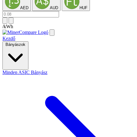
AED
AUD
HUF
/kWh
Kezdő
Bányászok
Minden ASIC Bányász