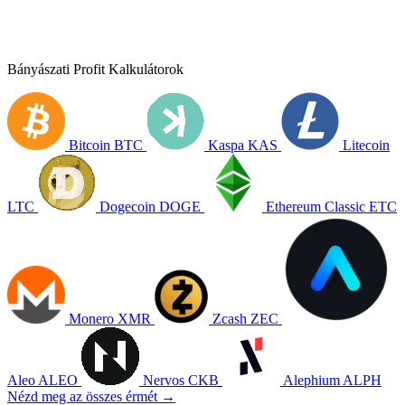
Bányászati Profit Kalkulátorok
Bitcoin
BTC
Kaspa
KAS
Litecoin
LTC
Dogecoin
DOGE
Ethereum Classic
ETC
Monero
XMR
Zcash
ZEC
Aleo
ALEO
Nervos
CKB
Alephium
ALPH
Nézd meg az összes érmét →