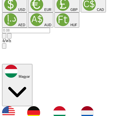
USD
EUR
GBP
CAD
AED
AUD
HUF
/kWh
Magyar