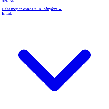
SHA3x
Nézd meg az összes ASIC bányászt →
Érmék