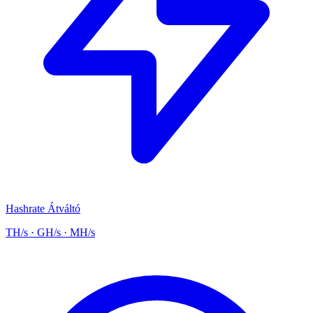
Hashrate Átváltó
TH/s · GH/s · MH/s