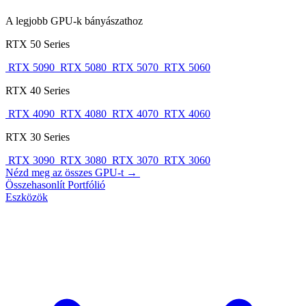
A legjobb GPU-k bányászathoz
RTX 50 Series
RTX 5090
RTX 5080
RTX 5070
RTX 5060
RTX 40 Series
RTX 4090
RTX 4080
RTX 4070
RTX 4060
RTX 30 Series
RTX 3090
RTX 3080
RTX 3070
RTX 3060
Nézd meg az összes GPU-t →
Összehasonlít
Portfólió
Eszközök