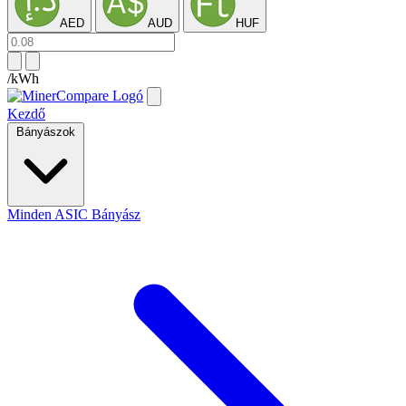
AED
AUD
HUF
/kWh
Kezdő
Bányászok
Minden ASIC Bányász