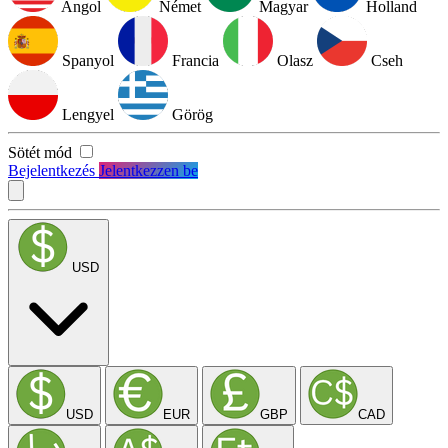
Angol
Német
Magyar
Holland
Spanyol
Francia
Olasz
Cseh
Lengyel
Görög
Sötét mód
Bejelentkezés
Jelentkezzen be
USD
USD
EUR
GBP
CAD