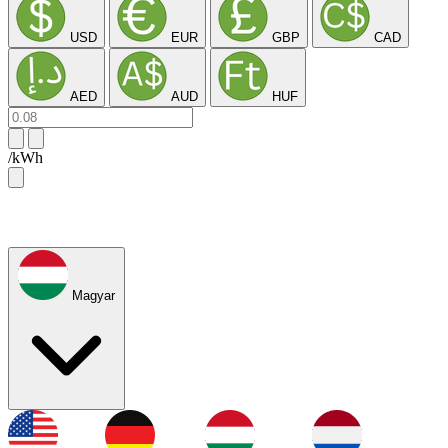
USD
EUR
GBP
CAD
AED
AUD
HUF
/kWh
Magyar