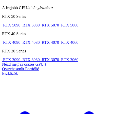
A legjobb GPU-k bányászathoz
RTX 50 Series
RTX 5090
RTX 5080
RTX 5070
RTX 5060
RTX 40 Series
RTX 4090
RTX 4080
RTX 4070
RTX 4060
RTX 30 Series
RTX 3090
RTX 3080
RTX 3070
RTX 3060
Nézd meg az összes GPU-t →
Összehasonlít
Portfólió
Eszközök