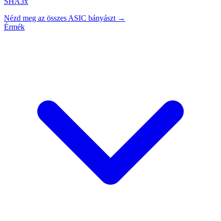
SHA3x
Nézd meg az összes ASIC bányászt →
Érmék