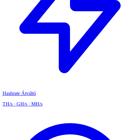
Hashrate Átváltó
TH/s · GH/s · MH/s