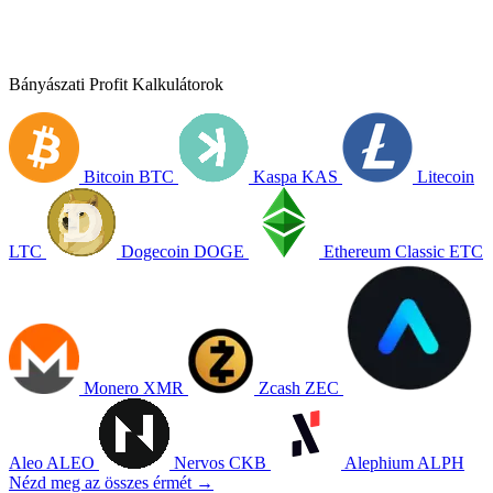
Bányászati Profit Kalkulátorok
Bitcoin
BTC
Kaspa
KAS
Litecoin
LTC
Dogecoin
DOGE
Ethereum Classic
ETC
Monero
XMR
Zcash
ZEC
Aleo
ALEO
Nervos
CKB
Alephium
ALPH
Nézd meg az összes érmét →