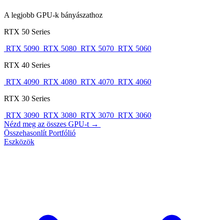
A legjobb GPU-k bányászathoz
RTX 50 Series
RTX 5090
RTX 5080
RTX 5070
RTX 5060
RTX 40 Series
RTX 4090
RTX 4080
RTX 4070
RTX 4060
RTX 30 Series
RTX 3090
RTX 3080
RTX 3070
RTX 3060
Nézd meg az összes GPU-t →
Összehasonlít
Portfólió
Eszközök