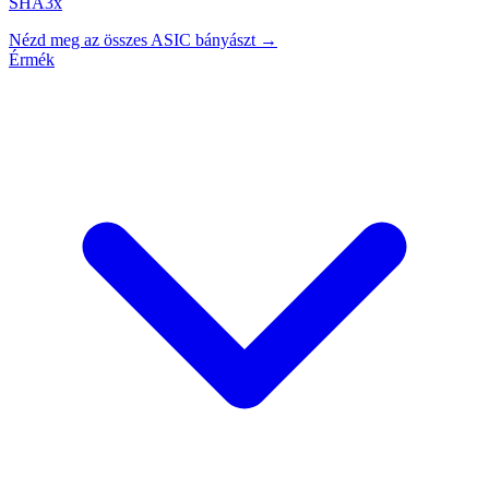
SHA3x
Nézd meg az összes ASIC bányászt →
Érmék