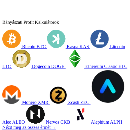
Bányászati Profit Kalkulátorok
Bitcoin
BTC
Kaspa
KAS
Litecoin
LTC
Dogecoin
DOGE
Ethereum Classic
ETC
Monero
XMR
Zcash
ZEC
Aleo
ALEO
Nervos
CKB
Alephium
ALPH
Nézd meg az összes érmét →