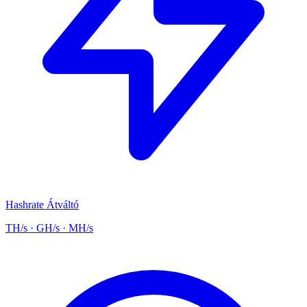
Hashrate Átváltó
TH/s · GH/s · MH/s