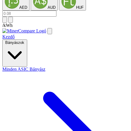
AED
AUD
HUF
/kWh
Kezdő
Bányászok
Minden ASIC Bányász