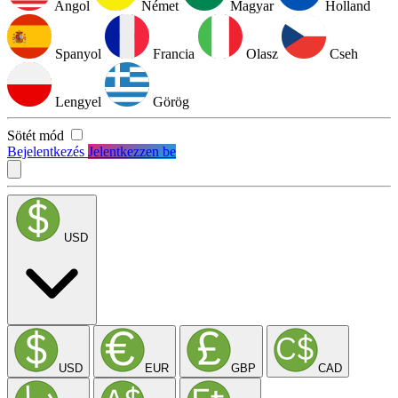
Angol
Német
Magyar
Holland
Spanyol
Francia
Olasz
Cseh
Lengyel
Görög
Sötét mód
Bejelentkezés
Jelentkezzen be
USD
USD
EUR
GBP
CAD