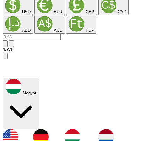
USD
EUR
GBP
CAD
AED
AUD
HUF
/kWh
Magyar