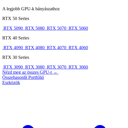
A legjobb GPU-k bányászathoz
RTX 50 Series
RTX 5090
RTX 5080
RTX 5070
RTX 5060
RTX 40 Series
RTX 4090
RTX 4080
RTX 4070
RTX 4060
RTX 30 Series
RTX 3090
RTX 3080
RTX 3070
RTX 3060
Nézd meg az összes GPU-t →
Összehasonlít
Portfólió
Eszközök