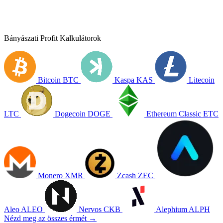
Bányászati Profit Kalkulátorok
Bitcoin
BTC
Kaspa
KAS
Litecoin
LTC
Dogecoin
DOGE
Ethereum Classic
ETC
Monero
XMR
Zcash
ZEC
Aleo
ALEO
Nervos
CKB
Alephium
ALPH
Nézd meg az összes érmét →