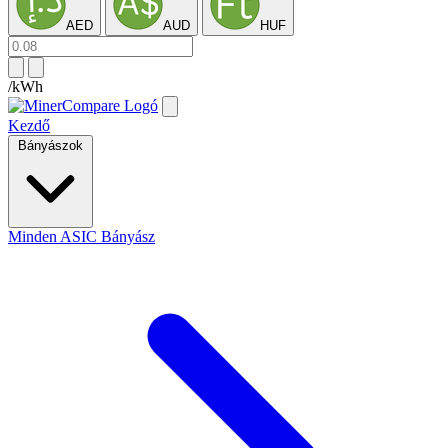
AED
AUD
HUF
/kWh
Kezdő
Bányászok
Minden ASIC Bányász