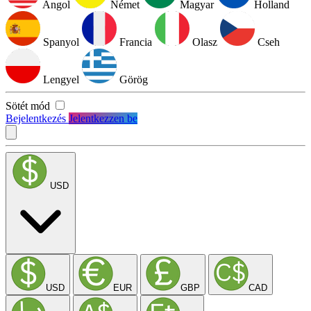
Angol
Német
Magyar
Holland
Spanyol
Francia
Olasz
Cseh
Lengyel
Görög
Sötét mód
Bejelentkezés
Jelentkezzen be
USD
USD
EUR
GBP
CAD