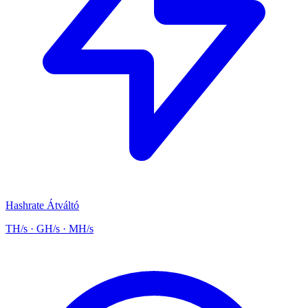
Hashrate Átváltó
TH/s · GH/s · MH/s