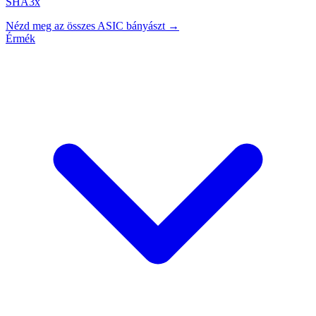
SHA3x
Nézd meg az összes ASIC bányászt →
Érmék