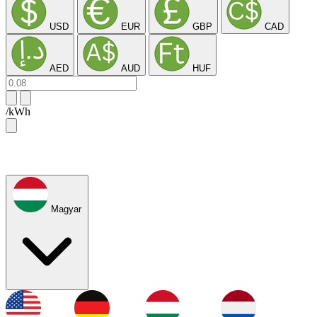
USD
EUR
GBP
CAD
AED
AUD
HUF
/kWh
Magyar