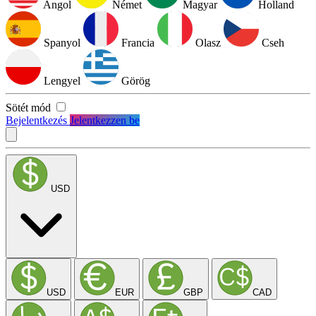
Angol
Német
Magyar
Holland
Spanyol
Francia
Olasz
Cseh
Lengyel
Görög
Sötét mód
Bejelentkezés
Jelentkezzen be
USD
USD
EUR
GBP
CAD