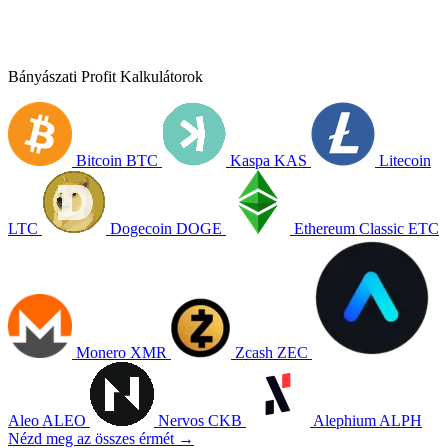
Bányászati Profit Kalkulátorok
Bitcoin
BTC
Kaspa
KAS
Litecoin
LTC
Dogecoin
DOGE
Ethereum Classic
ETC
Monero
XMR
Zcash
ZEC
Aleo
ALEO
Nervos
CKB
Alephium
ALPH
Nézd meg az összes érmét →