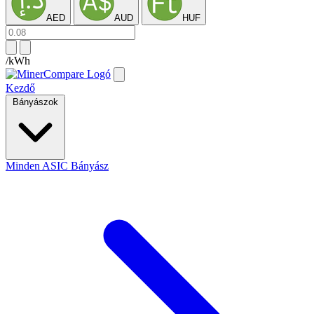
AED
AUD
HUF
/kWh
Kezdő
Bányászok
Minden ASIC Bányász