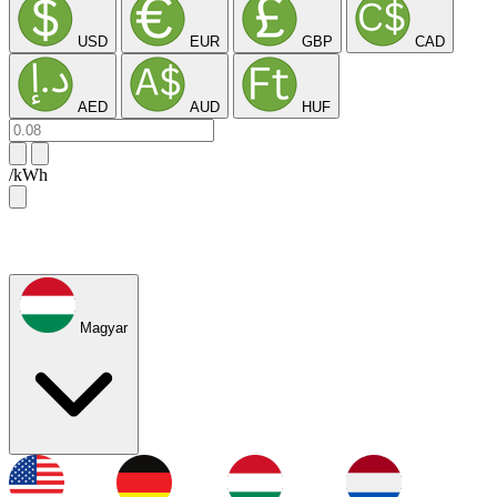
USD
EUR
GBP
CAD
AED
AUD
HUF
/kWh
Magyar