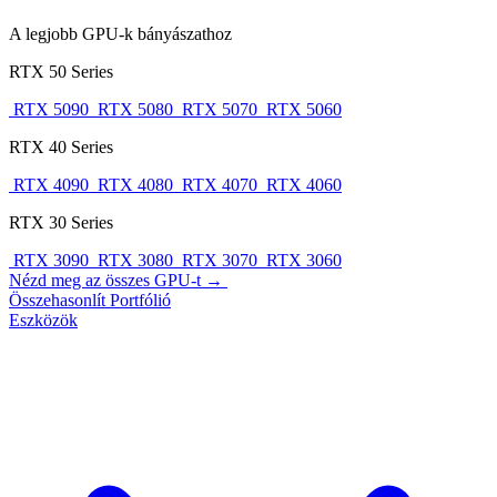
A legjobb GPU-k bányászathoz
RTX 50 Series
RTX 5090
RTX 5080
RTX 5070
RTX 5060
RTX 40 Series
RTX 4090
RTX 4080
RTX 4070
RTX 4060
RTX 30 Series
RTX 3090
RTX 3080
RTX 3070
RTX 3060
Nézd meg az összes GPU-t →
Összehasonlít
Portfólió
Eszközök