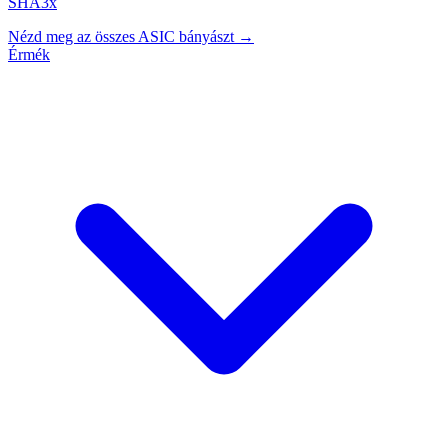
SHA3x
Nézd meg az összes ASIC bányászt →
Érmék