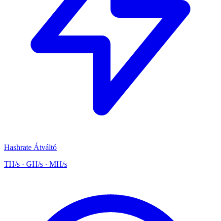
Hashrate Átváltó
TH/s · GH/s · MH/s