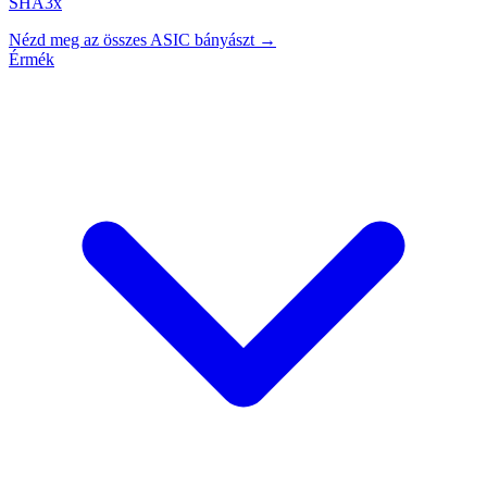
SHA3x
Nézd meg az összes ASIC bányászt →
Érmék