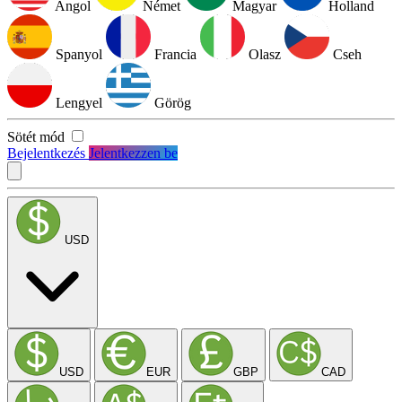
Angol
Német
Magyar
Holland
Spanyol
Francia
Olasz
Cseh
Lengyel
Görög
Sötét mód
Bejelentkezés
Jelentkezzen be
USD
USD
EUR
GBP
CAD