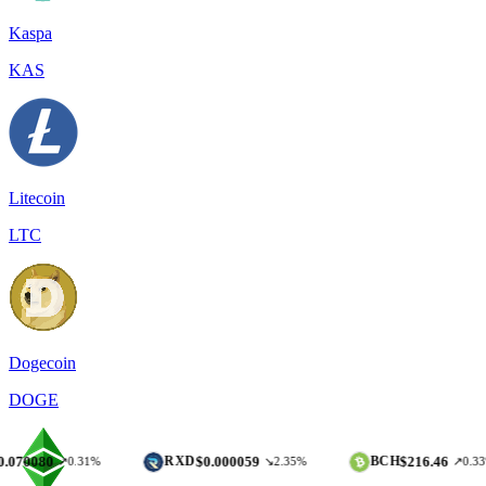
Kaspa
KAS
Litecoin
LTC
Dogecoin
DOGE
$0.000059
$216.46
RXD
BCH
↗0.31%
↘2.35%
↗0.33%