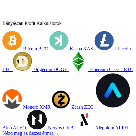
Bányászati Profit Kalkulátorok
Bitcoin
BTC
Kaspa
KAS
Litecoin
LTC
Dogecoin
DOGE
Ethereum Classic
ETC
Monero
XMR
Zcash
ZEC
Aleo
ALEO
Nervos
CKB
Alephium
ALPH
Nézd meg az összes érmét →