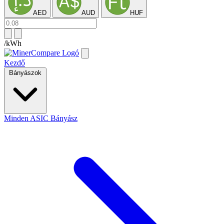
AED
AUD
HUF
/kWh
Kezdő
Bányászok
Minden ASIC Bányász