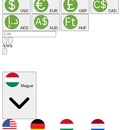
USD
EUR
GBP
CAD
AED
AUD
HUF
/kWh
Magyar