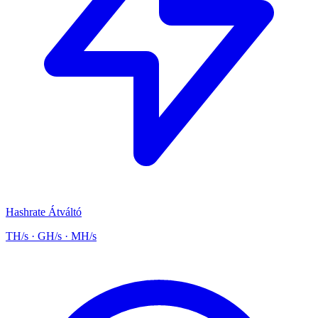
Hashrate Átváltó
TH/s · GH/s · MH/s