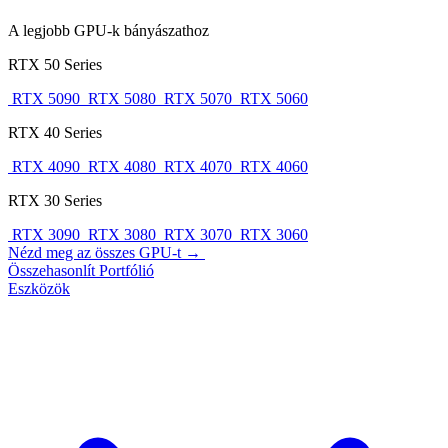
A legjobb GPU-k bányászathoz
RTX 50 Series
RTX 5090
RTX 5080
RTX 5070
RTX 5060
RTX 40 Series
RTX 4090
RTX 4080
RTX 4070
RTX 4060
RTX 30 Series
RTX 3090
RTX 3080
RTX 3070
RTX 3060
Nézd meg az összes GPU-t →
Összehasonlít
Portfólió
Eszközök