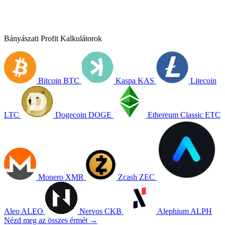
Bányászati Profit Kalkulátorok
Bitcoin
BTC
Kaspa
KAS
Litecoin
LTC
Dogecoin
DOGE
Ethereum Classic
ETC
Monero
XMR
Zcash
ZEC
Aleo
ALEO
Nervos
CKB
Alephium
ALPH
Nézd meg az összes érmét →