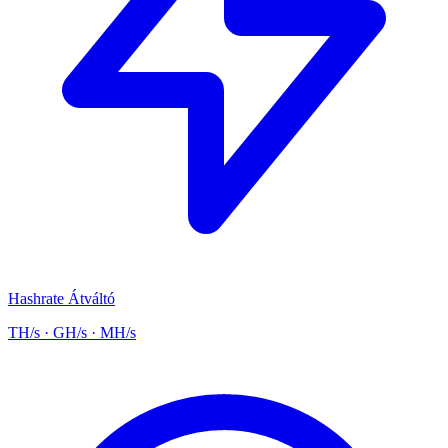
Hashrate Átváltó
TH/s · GH/s · MH/s