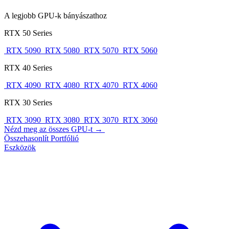
A legjobb GPU-k bányászathoz
RTX 50 Series
RTX 5090
RTX 5080
RTX 5070
RTX 5060
RTX 40 Series
RTX 4090
RTX 4080
RTX 4070
RTX 4060
RTX 30 Series
RTX 3090
RTX 3080
RTX 3070
RTX 3060
Nézd meg az összes GPU-t →
Összehasonlít
Portfólió
Eszközök