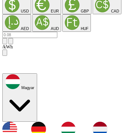
USD
EUR
GBP
CAD
AED
AUD
HUF
/kWh
Magyar