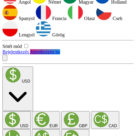
Angol
Német
Magyar
Holland
Spanyol
Francia
Olasz
Cseh
Lengyel
Görög
Sötét mód
Bejelentkezés
Jelentkezzen be
USD
USD
EUR
GBP
CAD