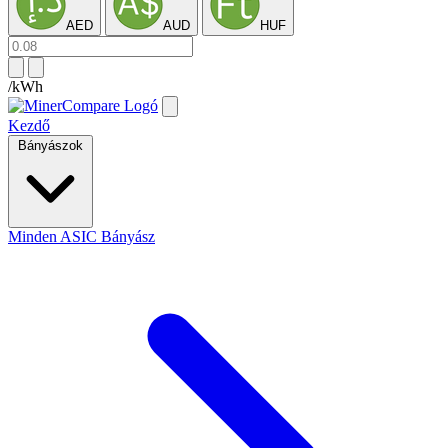
AED
AUD
HUF
/kWh
Kezdő
Bányászok
Minden ASIC Bányász