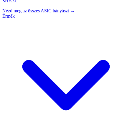
SHA3x
Nézd meg az összes ASIC bányászt →
Érmék