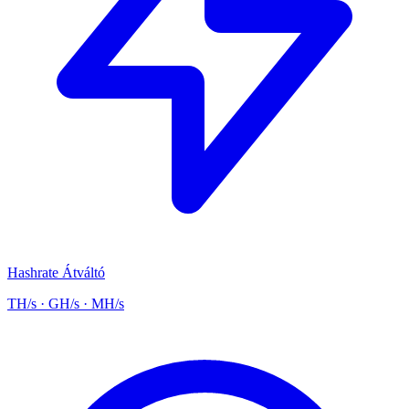
Hashrate Átváltó
TH/s · GH/s · MH/s