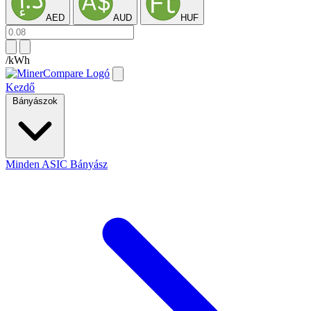
AED
AUD
HUF
/kWh
Kezdő
Bányászok
Minden ASIC Bányász