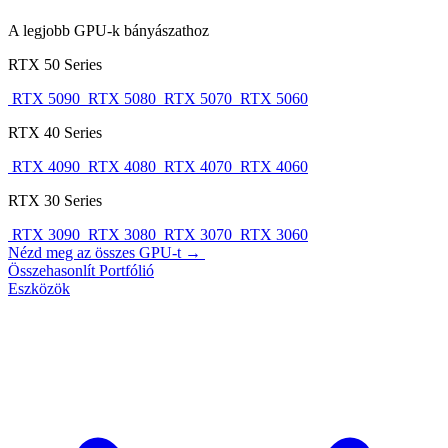
A legjobb GPU-k bányászathoz
RTX 50 Series
RTX 5090
RTX 5080
RTX 5070
RTX 5060
RTX 40 Series
RTX 4090
RTX 4080
RTX 4070
RTX 4060
RTX 30 Series
RTX 3090
RTX 3080
RTX 3070
RTX 3060
Nézd meg az összes GPU-t →
Összehasonlít
Portfólió
Eszközök