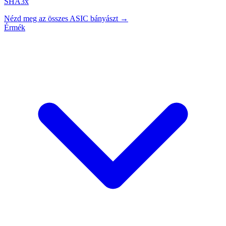
SHA3x
Nézd meg az összes ASIC bányászt →
Érmék