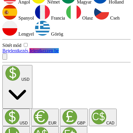
Angol
Német
Magyar
Holland
Spanyol
Francia
Olasz
Cseh
Lengyel
Görög
Sötét mód
Bejelentkezés
Jelentkezzen be
USD
USD
EUR
GBP
CAD