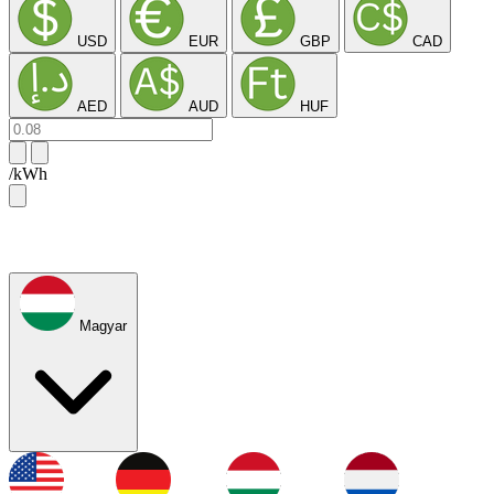
USD
EUR
GBP
CAD
AED
AUD
HUF
/kWh
Magyar