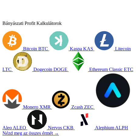
Bányászati Profit Kalkulátorok
Bitcoin
BTC
Kaspa
KAS
Litecoin
LTC
Dogecoin
DOGE
Ethereum Classic
ETC
Monero
XMR
Zcash
ZEC
Aleo
ALEO
Nervos
CKB
Alephium
ALPH
Nézd meg az összes érmét →