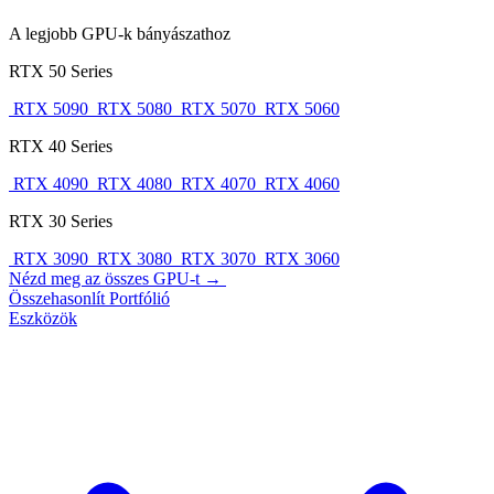
A legjobb GPU-k bányászathoz
RTX 50 Series
RTX 5090
RTX 5080
RTX 5070
RTX 5060
RTX 40 Series
RTX 4090
RTX 4080
RTX 4070
RTX 4060
RTX 30 Series
RTX 3090
RTX 3080
RTX 3070
RTX 3060
Nézd meg az összes GPU-t →
Összehasonlít
Portfólió
Eszközök