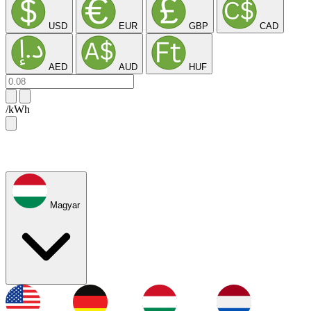
USD
EUR
GBP
CAD
AED
AUD
HUF
/kWh
Magyar