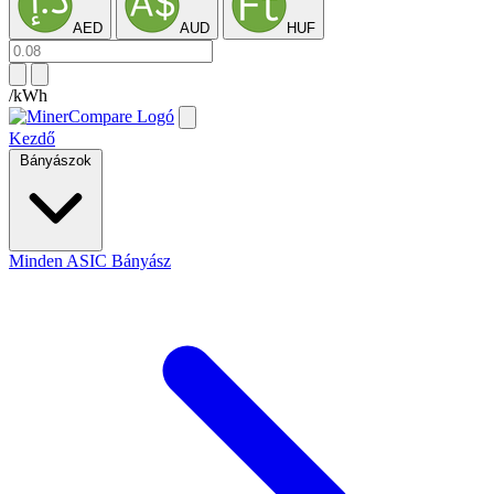
AED
AUD
HUF
/kWh
Kezdő
Bányászok
Minden ASIC Bányász