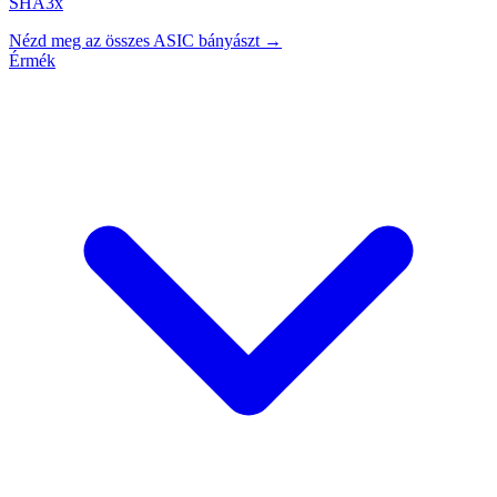
SHA3x
Nézd meg az összes ASIC bányászt →
Érmék