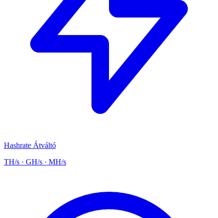
Hashrate Átváltó
TH/s · GH/s · MH/s