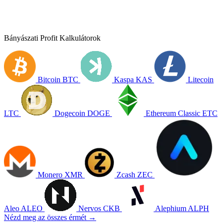
Bányászati Profit Kalkulátorok
Bitcoin
BTC
Kaspa
KAS
Litecoin
LTC
Dogecoin
DOGE
Ethereum Classic
ETC
Monero
XMR
Zcash
ZEC
Aleo
ALEO
Nervos
CKB
Alephium
ALPH
Nézd meg az összes érmét →