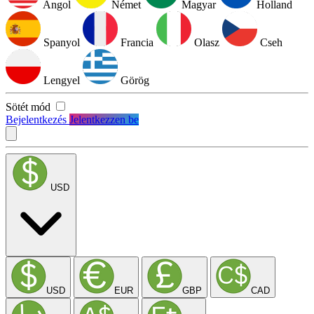
Angol
Német
Magyar
Holland
Spanyol
Francia
Olasz
Cseh
Lengyel
Görög
Sötét mód
Bejelentkezés
Jelentkezzen be
USD
USD
EUR
GBP
CAD