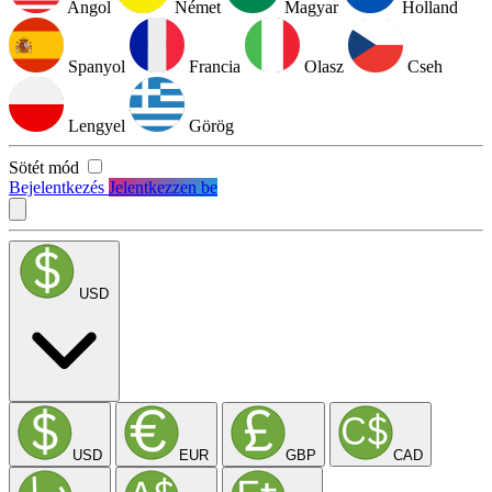
Angol
Német
Magyar
Holland
Spanyol
Francia
Olasz
Cseh
Lengyel
Görög
Sötét mód
Bejelentkezés
Jelentkezzen be
USD
USD
EUR
GBP
CAD