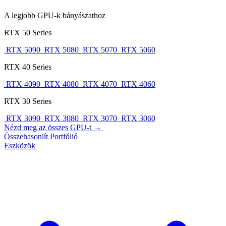
A legjobb GPU-k bányászathoz
RTX 50 Series
RTX 5090
RTX 5080
RTX 5070
RTX 5060
RTX 40 Series
RTX 4090
RTX 4080
RTX 4070
RTX 4060
RTX 30 Series
RTX 3090
RTX 3080
RTX 3070
RTX 3060
Nézd meg az összes GPU-t →
Összehasonlít
Portfólió
Eszközök