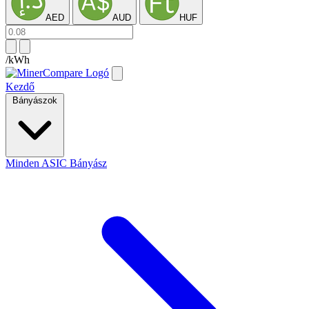
AED
AUD
HUF
/kWh
Kezdő
Bányászok
Minden ASIC Bányász