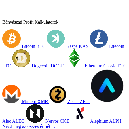
Bányászati Profit Kalkulátorok
Bitcoin
BTC
Kaspa
KAS
Litecoin
LTC
Dogecoin
DOGE
Ethereum Classic
ETC
Monero
XMR
Zcash
ZEC
Aleo
ALEO
Nervos
CKB
Alephium
ALPH
Nézd meg az összes érmét →