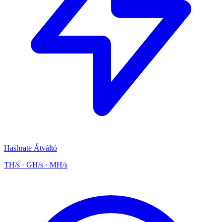
Hashrate Átváltó
TH/s · GH/s · MH/s