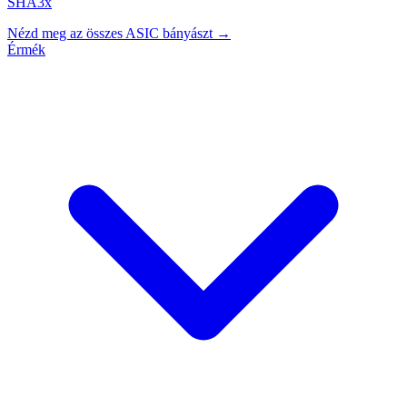
SHA3x
Nézd meg az összes ASIC bányászt →
Érmék