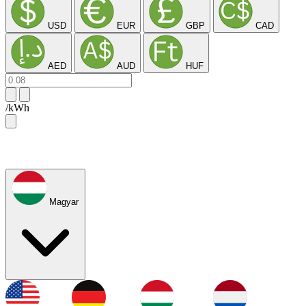
USD
EUR
GBP
CAD
AED
AUD
HUF
/kWh
Magyar