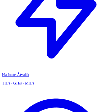
Hashrate Átváltó
TH/s · GH/s · MH/s