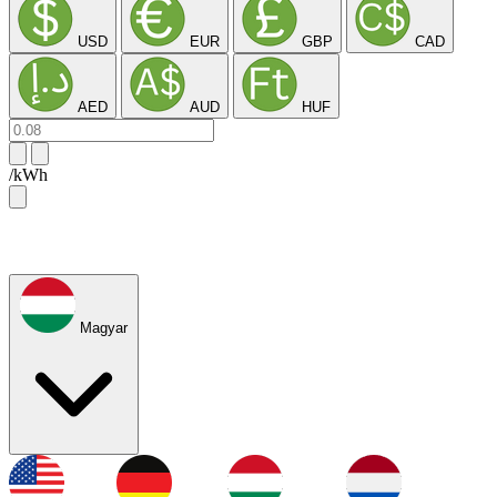
USD
EUR
GBP
CAD
AED
AUD
HUF
/kWh
Magyar