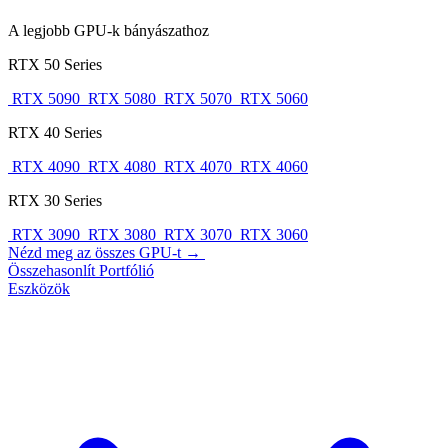
A legjobb GPU-k bányászathoz
RTX 50 Series
RTX 5090
RTX 5080
RTX 5070
RTX 5060
RTX 40 Series
RTX 4090
RTX 4080
RTX 4070
RTX 4060
RTX 30 Series
RTX 3090
RTX 3080
RTX 3070
RTX 3060
Nézd meg az összes GPU-t →
Összehasonlít
Portfólió
Eszközök