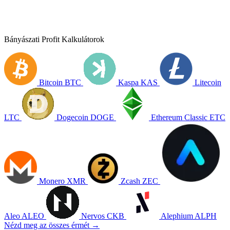
Bányászati Profit Kalkulátorok
Bitcoin
BTC
Kaspa
KAS
Litecoin
LTC
Dogecoin
DOGE
Ethereum Classic
ETC
Monero
XMR
Zcash
ZEC
Aleo
ALEO
Nervos
CKB
Alephium
ALPH
Nézd meg az összes érmét →