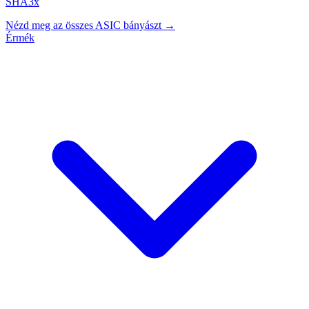
SHA3x
Nézd meg az összes ASIC bányászt →
Érmék