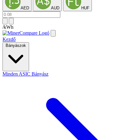
AED
AUD
HUF
/kWh
Kezdő
Bányászok
Minden ASIC Bányász