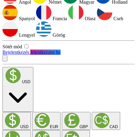
Angol
Német
Magyar
Holland
Spanyol
Francia
Olasz
Cseh
Lengyel
Görög
Sötét mód
Bejelentkezés
Jelentkezzen be
USD
USD
EUR
GBP
CAD