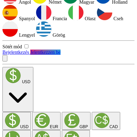
Angol
Német
Magyar
Holland
Spanyol
Francia
Olasz
Cseh
Lengyel
Görög
Sötét mód
Bejelentkezés
Jelentkezzen be
USD
USD
EUR
GBP
CAD