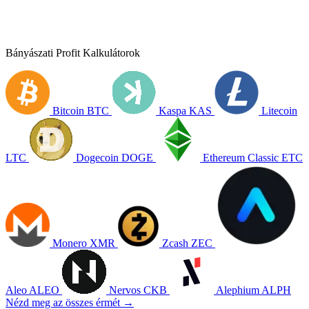
Bányászati Profit Kalkulátorok
Bitcoin
BTC
Kaspa
KAS
Litecoin
LTC
Dogecoin
DOGE
Ethereum Classic
ETC
Monero
XMR
Zcash
ZEC
Aleo
ALEO
Nervos
CKB
Alephium
ALPH
Nézd meg az összes érmét →