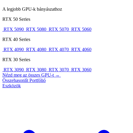
A legjobb GPU-k bányászathoz
RTX 50 Series
RTX 5090
RTX 5080
RTX 5070
RTX 5060
RTX 40 Series
RTX 4090
RTX 4080
RTX 4070
RTX 4060
RTX 30 Series
RTX 3090
RTX 3080
RTX 3070
RTX 3060
Nézd meg az összes GPU-t →
Összehasonlít
Portfólió
Eszközök