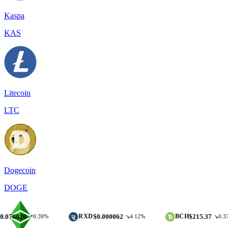
Kaspa
KAS
Litecoin
LTC
Dogecoin
DOGE
$0.000062
$215.37
RXD
BCH
↗0.39%
↘4.12%
↘0.37%