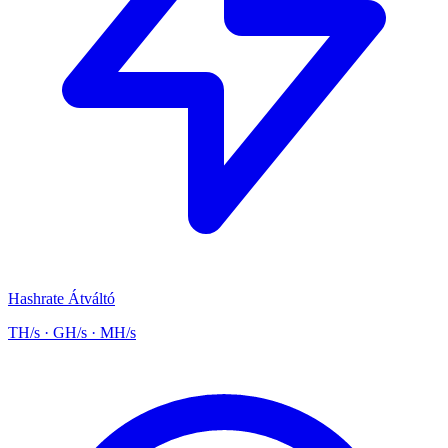
Hashrate Átváltó
TH/s · GH/s · MH/s