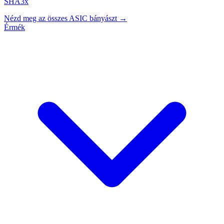
SHA3x
Nézd meg az összes ASIC bányászt →
Érmék