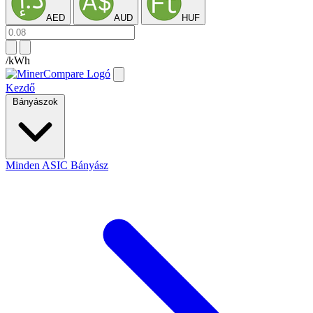
AED
AUD
HUF
/kWh
Kezdő
Bányászok
Minden ASIC Bányász