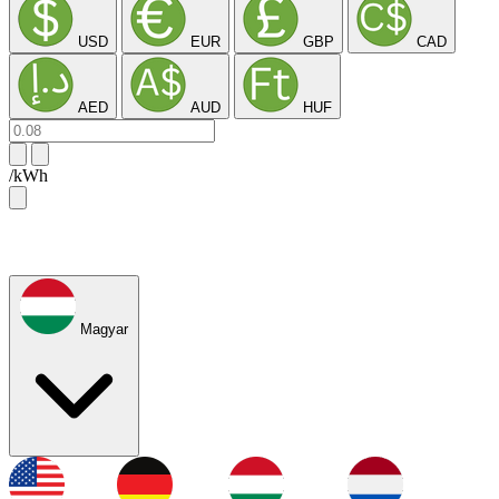
USD
EUR
GBP
CAD
AED
AUD
HUF
/kWh
Magyar