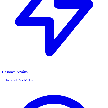
Hashrate Átváltó
TH/s · GH/s · MH/s