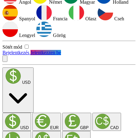
Angol
Német
Magyar
Holland
Spanyol
Francia
Olasz
Cseh
Lengyel
Görög
Sötét mód
Bejelentkezés
Jelentkezzen be
USD
USD
EUR
GBP
CAD