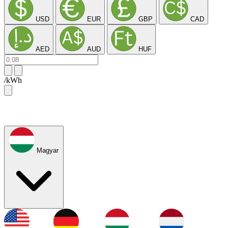
USD
EUR
GBP
CAD
AED
AUD
HUF
/kWh
Magyar