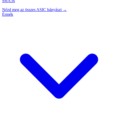
SHA3x
Nézd meg az összes ASIC bányászt →
Érmék