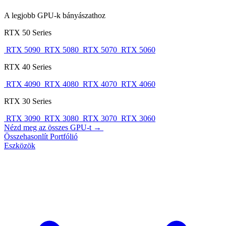
A legjobb GPU-k bányászathoz
RTX 50 Series
RTX 5090
RTX 5080
RTX 5070
RTX 5060
RTX 40 Series
RTX 4090
RTX 4080
RTX 4070
RTX 4060
RTX 30 Series
RTX 3090
RTX 3080
RTX 3070
RTX 3060
Nézd meg az összes GPU-t →
Összehasonlít
Portfólió
Eszközök