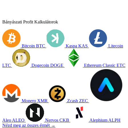
Bányászati Profit Kalkulátorok
Bitcoin
BTC
Kaspa
KAS
Litecoin
LTC
Dogecoin
DOGE
Ethereum Classic
ETC
Monero
XMR
Zcash
ZEC
Aleo
ALEO
Nervos
CKB
Alephium
ALPH
Nézd meg az összes érmét →