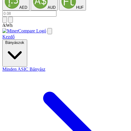
AED
AUD
HUF
/kWh
Kezdő
Bányászok
Minden ASIC Bányász