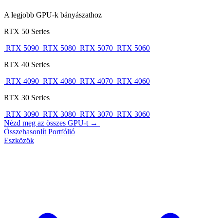
A legjobb GPU-k bányászathoz
RTX 50 Series
RTX 5090
RTX 5080
RTX 5070
RTX 5060
RTX 40 Series
RTX 4090
RTX 4080
RTX 4070
RTX 4060
RTX 30 Series
RTX 3090
RTX 3080
RTX 3070
RTX 3060
Nézd meg az összes GPU-t →
Összehasonlít
Portfólió
Eszközök