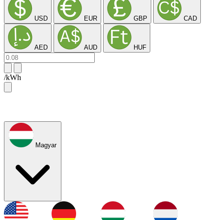
USD
EUR
GBP
CAD
AED
AUD
HUF
/kWh
Magyar