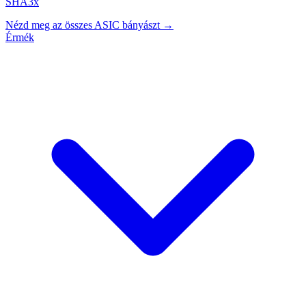
SHA3x
Nézd meg az összes ASIC bányászt →
Érmék