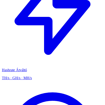
Hashrate Átváltó
TH/s · GH/s · MH/s