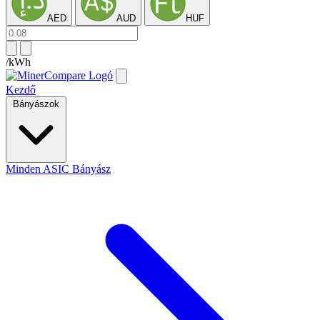
AED
AUD
HUF
/kWh
Kezdő
Bányászok
Minden ASIC Bányász