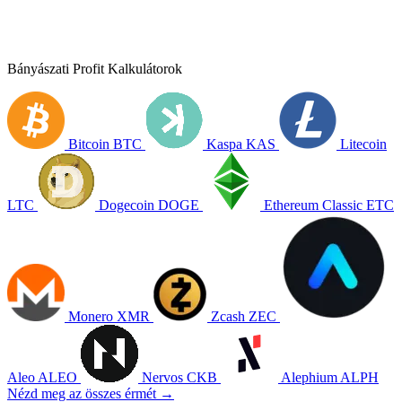
Bányászati Profit Kalkulátorok
Bitcoin
BTC
Kaspa
KAS
Litecoin
LTC
Dogecoin
DOGE
Ethereum Classic
ETC
Monero
XMR
Zcash
ZEC
Aleo
ALEO
Nervos
CKB
Alephium
ALPH
Nézd meg az összes érmét →