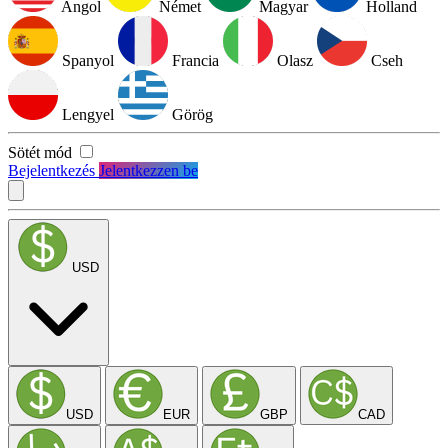
Angol
Német
Magyar
Holland
Spanyol
Francia
Olasz
Cseh
Lengyel
Görög
Sötét mód
Bejelentkezés
Jelentkezzen be
USD
USD
EUR
GBP
CAD